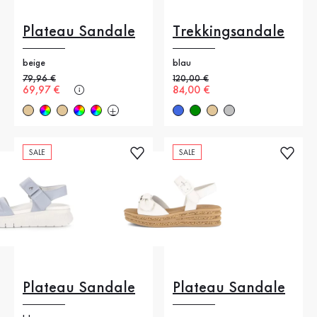
Plateau Sandale
Trekkingsandale
beige
blau
Alter Preis
79,96 €
Alter Preis
120,00 €
Neuer Preis
69,97 €
Neuer Preis
84,00 €
SALE
SALE
Plateau Sandale
Plateau Sandale