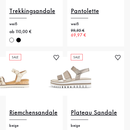
Trekkingsandale
Pantolette
weiß
weiß
Alter Preis
99,95 €
Neuer Preis
ab 110,00 €
Neuer Preis
69,97 €
SALE
SALE
Riemchensandale
Plateau Sandale
beige
beige