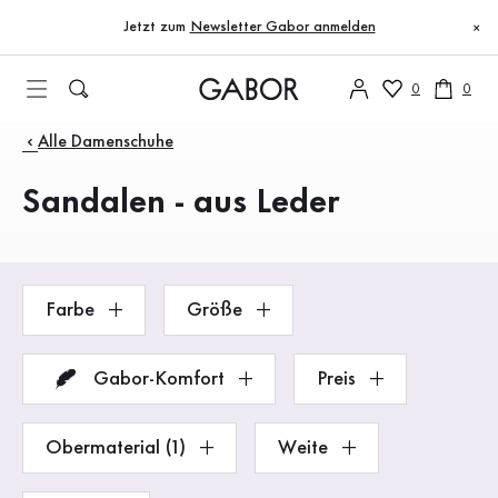
Inhaltsverzeichnis
Zum Hauptinhalt
Zum Inhaltsverzeichnis
Zur Hauptnavigation
Jetzt zum
Newsletter Gabor anmelden
×
0
0
Produkte
Alle Damenschuhe
Sandalen - aus Leder
Farbe
Größe
Gabor-Komfort
Preis
Obermaterial (1)
Weite