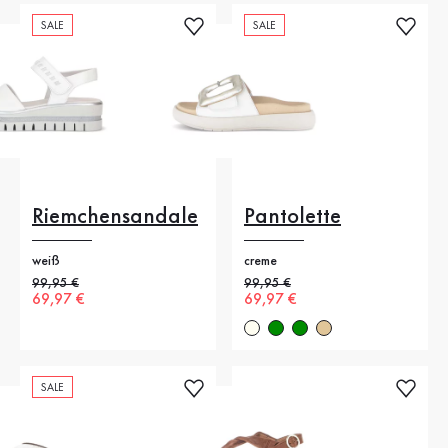
SALE
SALE
Riemchensandale
Pantolette
weiß
creme
Alter Preis
99,95 €
Alter Preis
99,95 €
Neuer Preis
69,97 €
Neuer Preis
69,97 €
SALE