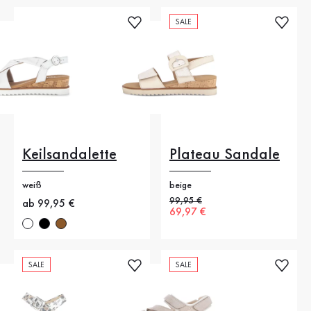
SALE
Keilsandalette
Plateau Sandale
weiß
beige
Alter Preis
99,95 €
Neuer Preis
ab 99,95 €
Neuer Preis
69,97 €
SALE
SALE