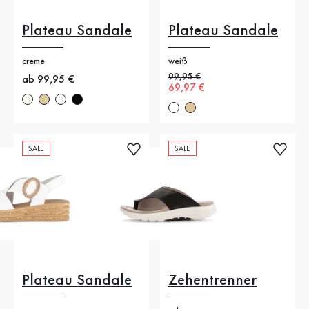
Plateau Sandale
Plateau Sandale
creme
weiß
Alter Preis
99,95 €
Neuer Preis
ab 99,95 €
Neuer Preis
69,97 €
SALE
SALE
Plateau Sandale
Zehentrenner