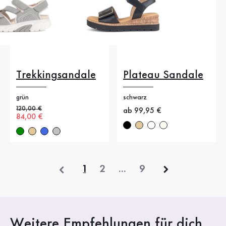
Trekkingsandale
Plateau Sandale
grün
schwarz
Alter Preis
120,00 €
Neuer Preis
ab 99,95 €
Neuer Preis
84,00 €
vorherige
1
2
...
9
Weitere Empfehlungen für dich