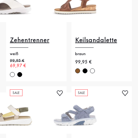
Zehentrenner
Keilsandalette
weiß
braun
Alter Preis
99,95 €
Neuer Preis
99,95 €
Neuer Preis
69,97 €
SALE
SALE