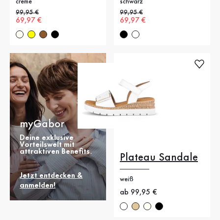
creme
schwarz
Alter Preis
99,95 €
Alter Preis
99,95 €
Neuer Preis
69,97 €
Neuer Preis
69,97 €
myGabor
Deine exklusive
Vorteilswelt mit
attraktiven Benefits.
Plateau Sandale
Jetzt entdecken &
weiß
anmelden!
Neuer Preis
ab 99,95 €