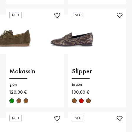
NEU
NEU
Mokassin
Slipper
grün
braun
Neuer Preis
120,00 €
Neuer Preis
130,00 €
NEU
NEU