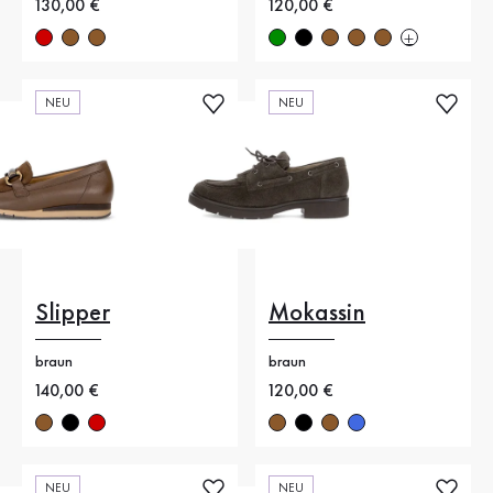
Neuer Preis
130,00 €
Neuer Preis
120,00 €
NEU
NEU
Slipper
Mokassin
braun
braun
Neuer Preis
140,00 €
Neuer Preis
120,00 €
NEU
NEU