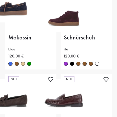
Mokassin
Schnürschuh
blau
lila
Neuer Preis
120,00 €
Neuer Preis
120,00 €
NEU
NEU