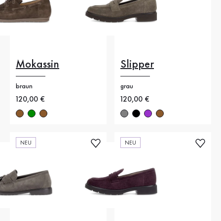
Mokassin
Slipper
braun
grau
Neuer Preis
120,00 €
Neuer Preis
120,00 €
NEU
NEU