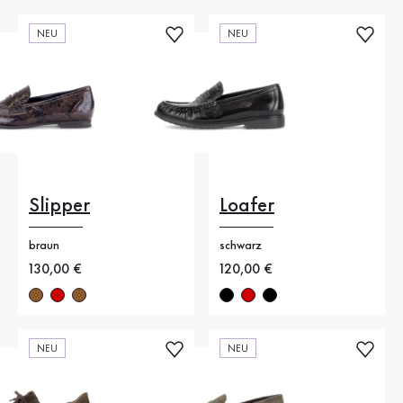
NEU
NEU
Slipper
Loafer
braun
schwarz
Neuer Preis
130,00 €
Neuer Preis
120,00 €
NEU
NEU