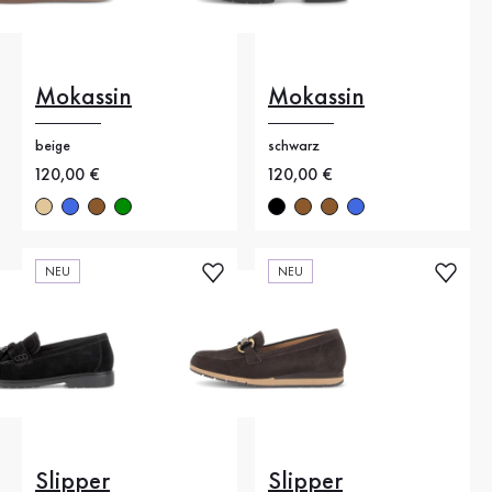
Mokassin
Mokassin
beige
schwarz
Neuer Preis
120,00 €
Neuer Preis
120,00 €
NEU
NEU
Slipper
Slipper