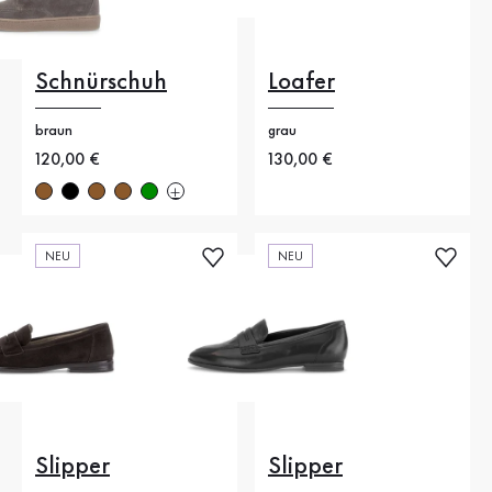
Schnürschuh
Loafer
braun
grau
Neuer Preis
120,00 €
Neuer Preis
130,00 €
NEU
NEU
Slipper
Slipper