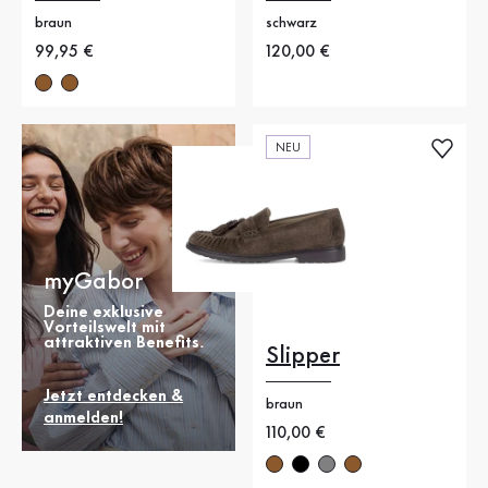
braun
schwarz
Neuer Preis
99,95 €
Neuer Preis
120,00 €
NEU
myGabor
Deine exklusive
Vorteilswelt mit
attraktiven Benefits.
Slipper
Jetzt entdecken &
braun
anmelden!
Neuer Preis
110,00 €