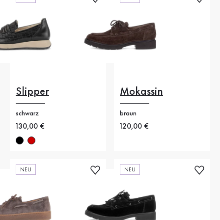
Slipper
Mokassin
schwarz
braun
Neuer Preis
130,00 €
Neuer Preis
120,00 €
NEU
NEU