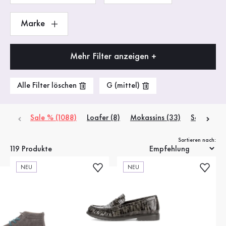
Marke
Mehr Filter anzeigen +
Alle Filter löschen
G (mittel)
Sale % (1088)
Loafer (8)
Mokassins (33)
Schnürschu
Sortieren nach:
119 Produkte
NEU
NEU