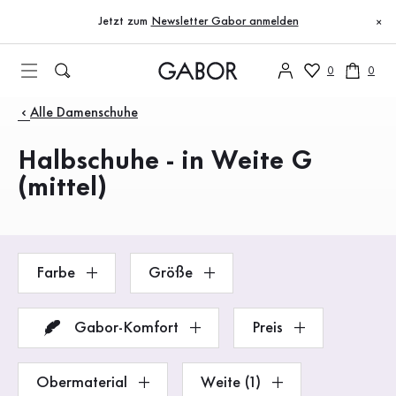
Inhaltsverzeichnis
Zum Hauptinhalt
Zum Inhaltsverzeichnis
Zur Hauptnavigation
Jetzt zum
Newsletter Gabor anmelden
×
0
0
Produkte
Alle Damenschuhe
Halbschuhe - in Weite G
(mittel)
Farbe
Größe
Gabor-Komfort
Preis
Obermaterial
Weite (1)