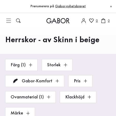
Innehållsförteckning
Till huvudinnehåll
Till innehållsförteckning
Till huvudnavigation
Prenumerera på
Gabor-nyhetsbrevet
×
0
0
Herrskor - av Skinn i beige
Produkter
Färg (1)
Storlek
Gabor-Komfort
Pris
Ovanmaterial (1)
Klackhöjd
Märke