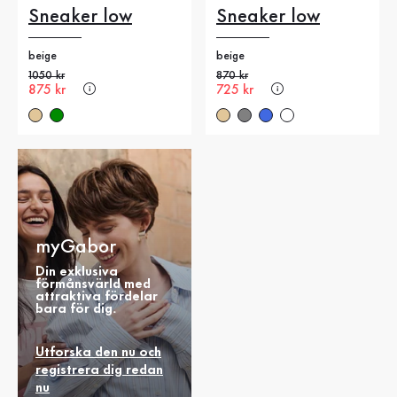
Sneaker low
Sneaker low
beige
beige
Gammalt pris
1050 kr
Gammalt pris
870 kr
Nytt pris
875 kr
Nytt pris
725 kr
myGabor
Din exklusiva
förmånsvärld med
attraktiva fördelar
bara för dig.
Utforska den nu och
registrera dig redan
nu