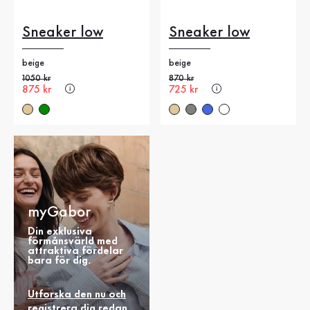
Sneaker low
Sneaker low
beige
beige
Gammalt pris
1050 kr
Gammalt pris
870 kr
Nytt pris
875 kr
Nytt pris
725 kr
myGabor
Din exklusiva
förmånsvärld med
attraktiva fördelar
bara för dig.
Utforska den nu och
registrera dig redan