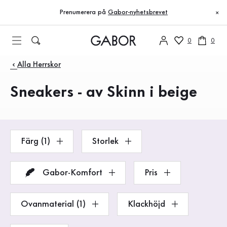
Innehållsförteckning
Till huvudinnehåll
Till innehållsförteckning
Till huvudnavigation
Prenumerera på
Gabor-nyhetsbrevet
×
0
0
Produkter
Alla Herrskor
Sneakers - av Skinn i beige
Färg (1)
Storlek
Gabor-Komfort
Pris
Ovanmaterial (1)
Klackhöjd