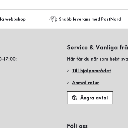
lla webbshop
Snabb leverans med PostNord
Service & Vanliga fr
0–17:00:
Här får du när som helst sva
Till hjälpområdet
Anmäl retur
Ångra avtal
Följ oss