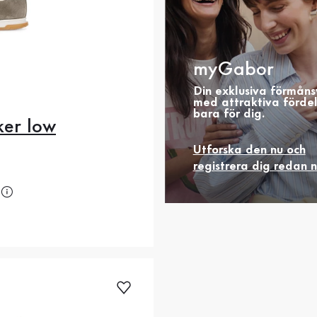
myGabor
Din exklusiva förmåns
med attraktiva förde
bara för dig.
er low
2
42.5
43
44
Utforska den nu och
registrera dig redan 
5
46
47
48.5
is