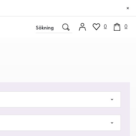
×
0
0