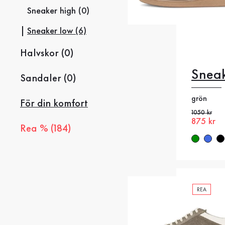
Sneaker high (0)
Sneaker low (6)
Halvskor (0)
Sneak
Sandaler (0)
40
40
grön
För din komfort
43
4
Gammalt pr
1050 kr
Nytt pris
875 kr
Rea % (184)
46.5
4
REA