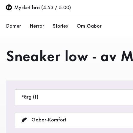
Innehållsförteckning
Till huvudinnehåll
Till innehållsförteckning
Till huvudnavigation
Mycket bra (4.53 / 5.00)
Damer
Herrar
Stories
Om Gabor
Ballerinor
Sneakers
Företaget
Produkter
Sneaker low - av M
Halvskor
Halvskor
Hållbarhet
Pumps
Stövlar
Gabor Stores
Sandaler
Rea %
Återförsäljarsida (EN)
Färg (1)
Sneakers
Stövlar
Gabor-Komfort
Stövletter