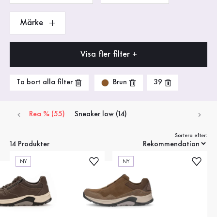
Märke
Visa fler filter +
Brun
Ta bort alla filter
39
Rea % (55)
Sneaker low (14)
Sortera efter:
14 Produkter
NY
NY