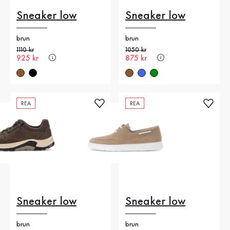
Sneaker low
Sneaker low
brun
brun
Gammalt pris
1110 kr
Gammalt pris
1050 kr
Nytt pris
925 kr
Nytt pris
875 kr
REA
REA
Sneaker low
Sneaker low
brun
brun