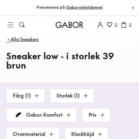
Innehållsförteckning
Till huvudinnehåll
Till innehållsförteckning
Till huvudnavigation
Prenumerera på
Gabor-nyhetsbrevet
×
0
0
Produkter
Alla Sneakers
Sneaker low - i storlek 39
brun
Färg (1)
Storlek (1)
Gabor-Komfort
Pris
Ovanmaterial
Klackhöjd