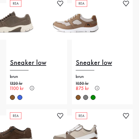
REA
REA
Sneaker low
Sneaker low
brun
brun
Gammalt pris
1320 kr
Gammalt pris
1050 kr
Nytt pris
1100 kr
Nytt pris
875 kr
REA
REA