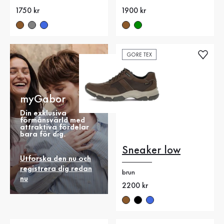
Nytt pris
1750 kr
Nytt pris
1900 kr
GORE TEX
myGabor
Din exklusiva
förmånsvärld med
attraktiva fördelar
bara för dig.
Sneaker low
Utforska den nu och
registrera dig redan
brun
nu
Nytt pris
2200 kr