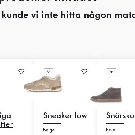
 kunde vi inte hitta någon matc
NY
NY
iga
Sneaker low
Snörsko
tter
beige
brun