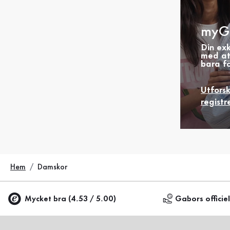
myG
Din ex
med at
bara fö
Utfors
registr
Hem
Damskor
Mycket bra (4.53 / 5.00)
Gabors officie