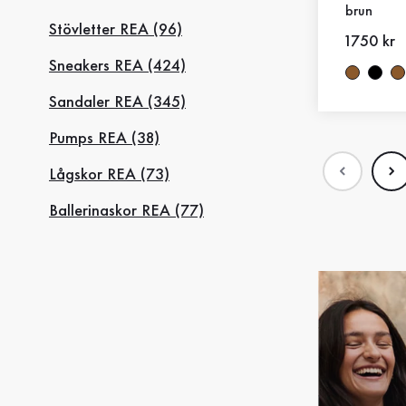
brun
Stövletter REA (96)
Nytt pris
1750 kr
Sneakers REA (424)
Sandaler REA (345)
Pumps REA (38)
Lågskor REA (73)
Ballerinaskor REA (77)