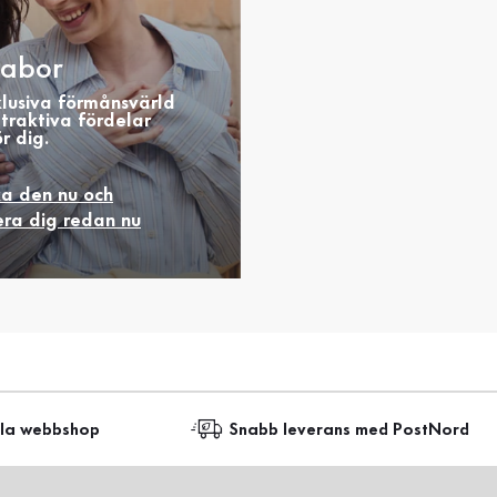
abor
klusiva förmånsvärld
traktiva fördelar
r dig.
ka den nu och
era dig redan nu
lla webbshop
Snabb leverans med PostNord