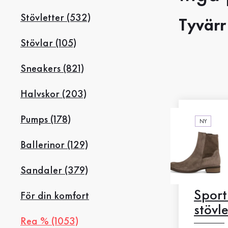
Rea %
Stövletter (532)
Tyvärr
Stövlar (105)
Sneakers (821)
Halvskor (203)
Pumps (178)
NY
Ballerinor (129)
Sandaler (379)
Sport
För din komfort
stövle
Rea % (1053)