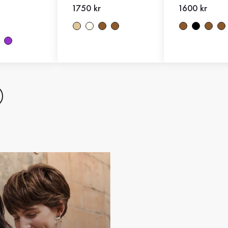
Nytt pris
1750 kr
Nytt pris
1600 kr