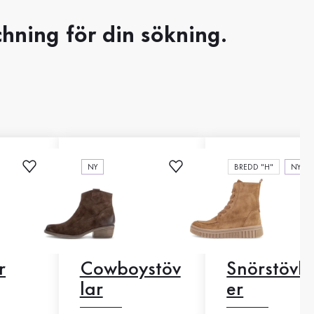
hning för din sökning.
NY
BREDD "H"
NY
r
Cowboystöv
Snörstövle
lar
er