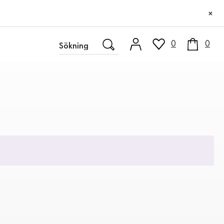
×
0
0