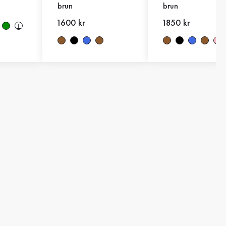
brun
brun
Nytt pris
1600 kr
Nytt pris
1850 kr