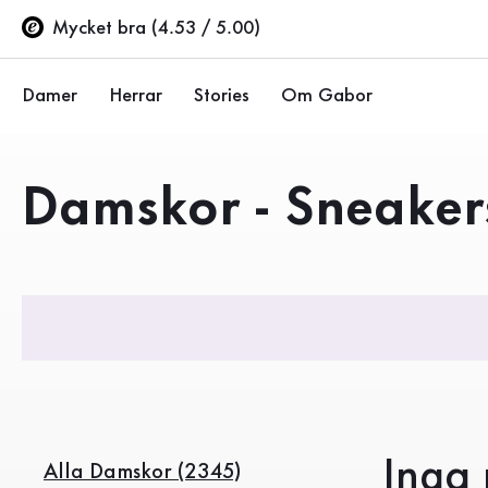
Innehållsförteckning
Inga produkter hittades
Till huvudinnehåll
Till innehållsförteckning
Till huvudnavigation
Mycket bra (4.53 / 5.00)
Damer
Herrar
Stories
Om Gabor
Ballerinor
Sneakers
Företaget
Produkter
Damskor - Sneaker
Halvskor
Halvskor
Hållbarhet
Pumps
Stövlar
Gabor Stores
Sandaler
Rea %
Återförsäljarsida (EN)
Sneakers
Stövlar
Stövletter
Inga 
Alla Damskor (2345)