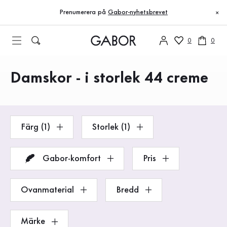
Innehållsförteckning
Till huvudinnehåll
Till innehållsförteckning
Till huvudnavigation
Prenumerera på
Gabor-nyhetsbrevet
×
0
0
Damskor - i storlek 44 creme
Produkter
Färg (1)
Storlek (1)
Gabor-komfort
Pris
Ovanmaterial
Bredd
Märke