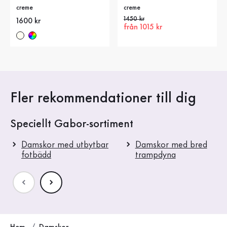
creme
creme
Gammalt pris
1450 kr
Nytt pris
1600 kr
Nytt pris
från 1015 kr
Fler rekommendationer till dig
Speciellt Gabor-sortiment
Damskor med utbytbar
Damskor med bred
fotbädd
trampdyna