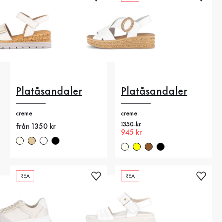
Platåsandaler
Platåsandaler
creme
creme
Gammalt pris
1350 kr
Nytt pris
från 1350 kr
Nytt pris
945 kr
REA
REA