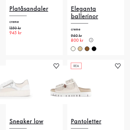
Platåsandaler
Eleganta
ballerinor
creme
Gammalt pris
1350 kr
creme
Nytt pris
945 kr
Gammalt pris
960 kr
Nytt pris
800 kr
REA
Sneaker low
Pantoletter