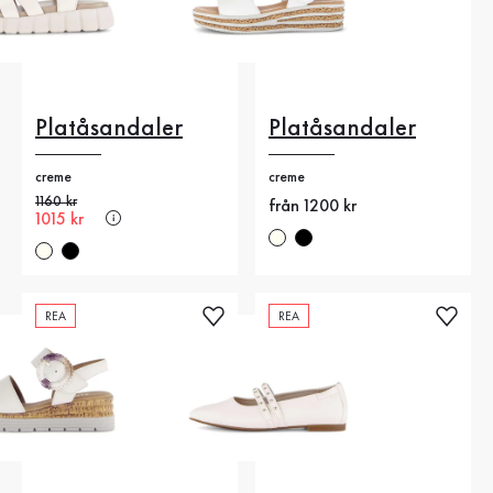
Platåsandaler
Platåsandaler
creme
creme
Gammalt pris
1160 kr
Nytt pris
från 1200 kr
Nytt pris
1015 kr
REA
REA