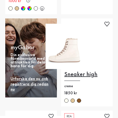
Nytt pris
1000 kr
myGabor
Din exklusiva
förmånsvärld med
attraktiva fördelar
bara för dig.
Sneaker high
Utforska den nu och
registrera dig redan
creme
nu
Nytt pris
1850 kr
REA