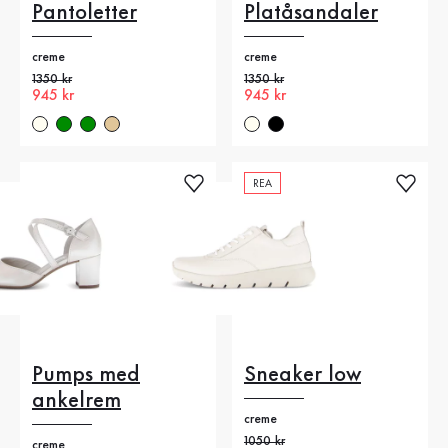
Pantoletter
Platåsandaler
creme
creme
Gammalt pris
1350 kr
Gammalt pris
1350 kr
Nytt pris
945 kr
Nytt pris
945 kr
REA
Pumps med
Sneaker low
ankelrem
creme
Gammalt pris
1050 kr
creme