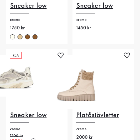
Sneaker low
Sneaker low
creme
creme
Nytt pris
1750 kr
Nytt pris
1450 kr
REA
Sneaker low
Platåstövletter
creme
creme
Gammalt pris
1200 kr
Nytt pris
2000 kr