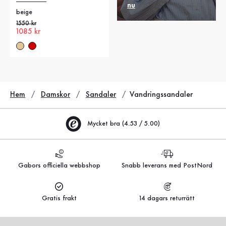
nu
beige
Gammalt pris
1550 kr
Nytt pris
1085 kr
Hem
Damskor
Sandaler
Vandringssandaler
Mycket bra (4.53 / 5.00)
Gabors officiella webbshop
Snabb leverans med PostNord
Gratis frakt
14 dagars returrätt