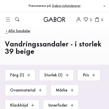
Innehållsförteckning
Till huvudinnehåll
Till innehållsförteckning
Till huvudnavigation
Prenumerera på
Gabor-nyhetsbrevet
×
0
0
Produkter
Alla Sandaler
Vandringssandaler - i storlek
39 beige
Färg (1)
Storlek (1)
Pris
Ovanmaterial
Märke
Klackhöjd
Innerfoder