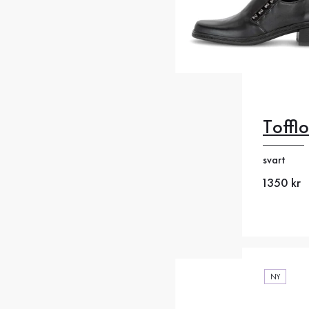
Tofflo
35
35
svart
38
38
Nytt pris
1350 kr
41
4
NY