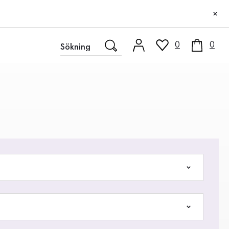
×
0
0