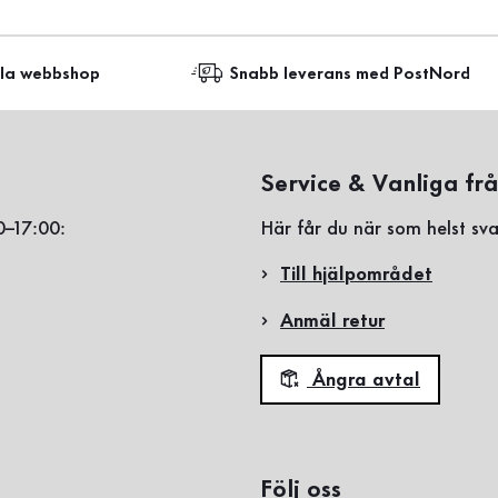
lla webbshop
Snabb leverans med PostNord
Service & Vanliga fr
0–17:00:
Här får du när som helst sva
Till hjälpområdet
Anmäl retur
Ångra avtal
Följ oss