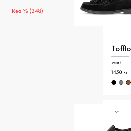
Rea % (248)
Tofflo
35
35
svart
38
38
Nytt pris
1450 kr
41
4
NY