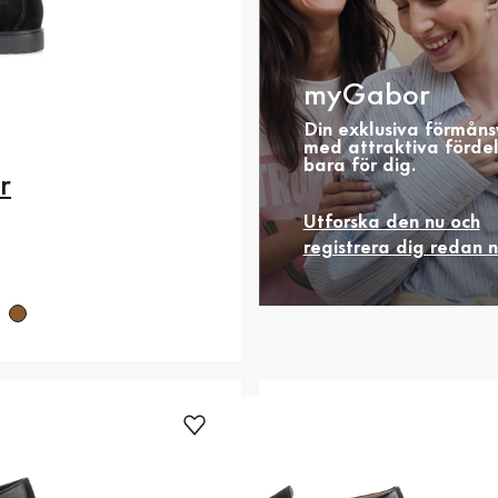
myGabor
Din exklusiva förmåns
med attraktiva förde
bara för dig.
r
.5
36
37
37.5
Utforska den nu och
.5
39
40
40.5
registrera dig redan 
2
42.5
44