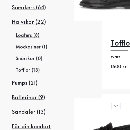
Sneakers (64)
Halvskor (22)
Loafers (8)
Tofflo
35
35
Mockasiner (1)
svart
38
38
Snörskor (0)
Nytt pris
1600 kr
Tofflor (13)
41
4
Pumps (21)
Ballerinor (9)
NY
Sandaler (13)
För din komfort