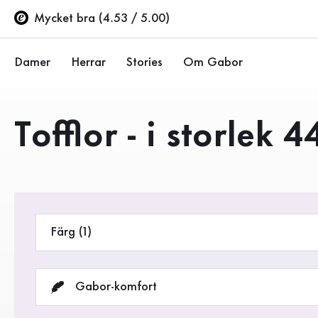
Innehållsförteckning
Till huvudinnehåll
Till innehållsförteckning
Till huvudnavigation
Mycket bra (4.53 / 5.00)
Damer
Herrar
Stories
Om Gabor
Ballerinor
Sneakers
Företaget
Produkter
Tofflor - i storlek 4
Halvskor
Halvskor
Hållbarhet
Pumps
Stövlar
Gabor Stores
Sandaler
Rea %
Återförsäljarsida (EN)
Färg (1)
Sneakers
Stövlar
Gabor-komfort
Stövletter