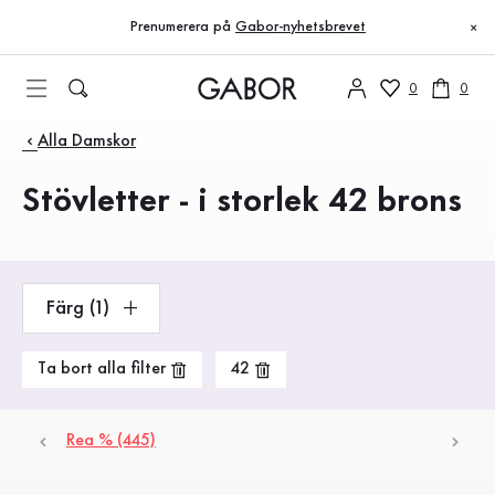
Innehållsförteckning
Inga produkter hittades
Till huvudinnehåll
Till innehållsförteckning
Till huvudnavigation
Prenumerera på
Gabor-nyhetsbrevet
×
0
0
Produkter
Alla Damskor
Stövletter - i storlek 42 brons
Färg (1)
Ta bort alla filter
42
Rea % (445)