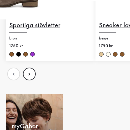
Sportiga stövletter
Sneaker lo
brun
beige
Nytt pris
1750 kr
Nytt pris
1750 kr
myGabor