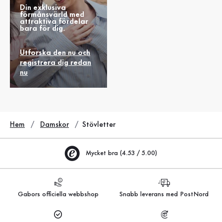
Din exklusiva
förmånsvärld med
attraktiva fördelar
bara för dig.
Utforska den nu och
registrera dig redan
nu
Hem
Damskor
Stövletter
Mycket bra (4.53 / 5.00)
Gabors officiella webbshop
Snabb leverans med PostNord