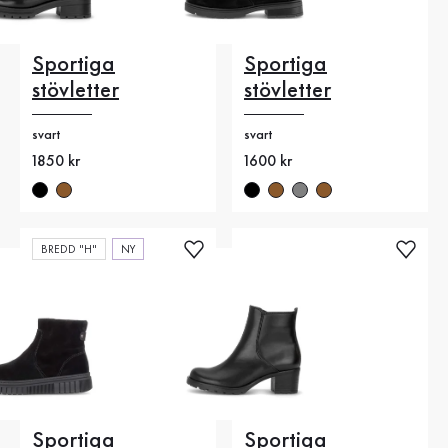
Sportiga
Sportiga
stövletter
stövletter
svart
svart
Nytt pris
1850 kr
Nytt pris
1600 kr
BREDD "H"
NY
Sportiga
Sportiga