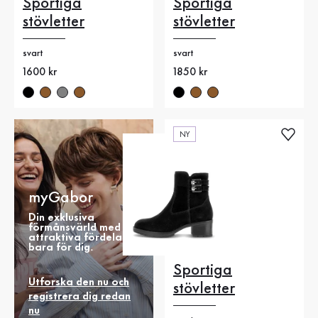
Sportiga
Sportiga
stövletter
stövletter
svart
svart
Nytt pris
1600 kr
Nytt pris
1850 kr
NY
myGabor
Din exklusiva
förmånsvärld med
attraktiva fördelar
bara för dig.
Sportiga
Utforska den nu och
stövletter
registrera dig redan
nu