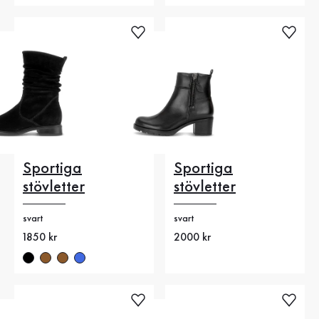
Sportiga
Sportiga
stövletter
stövletter
svart
svart
Nytt pris
1850 kr
Nytt pris
2000 kr