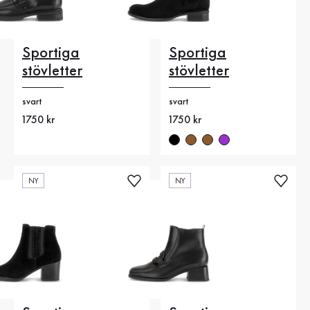
Sportiga
Sportiga
stövletter
stövletter
svart
svart
Nytt pris
1750 kr
Nytt pris
1750 kr
NY
NY