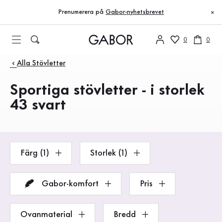
Innehållsförteckning
Till huvudinnehåll
Till innehållsförteckning
Till huvudnavigation
Prenumerera på
Gabor-nyhetsbrevet
×
0
0
Produkter
Alla Stövletter
Sportiga stövletter - i storlek
43 svart
Färg (1)
Storlek (1)
Gabor-komfort
Pris
Ovanmaterial
Bredd