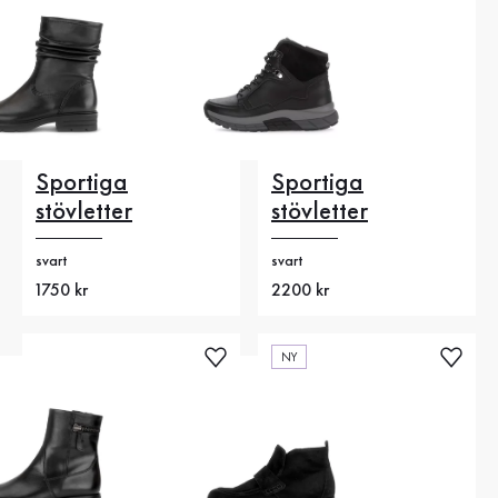
Sportiga
Sportiga
stövletter
stövletter
svart
svart
Nytt pris
1750 kr
Nytt pris
2200 kr
NY