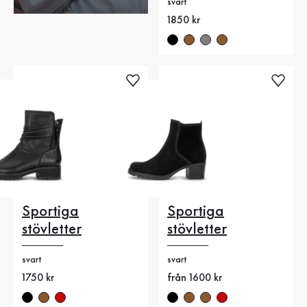
svart
Nytt pris
1850 kr
Sportiga
Sportiga
stövletter
stövletter
svart
svart
Nytt pris
1750 kr
Nytt pris
från 1600 kr