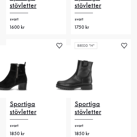
stövletter
stövletter
svart
svart
Nytt pris
1600 kr
Nytt pris
1750 kr
BREDD "H"
Sportiga
Sportiga
stövletter
stövletter
svart
svart
Nytt pris
1850 kr
Nytt pris
1850 kr