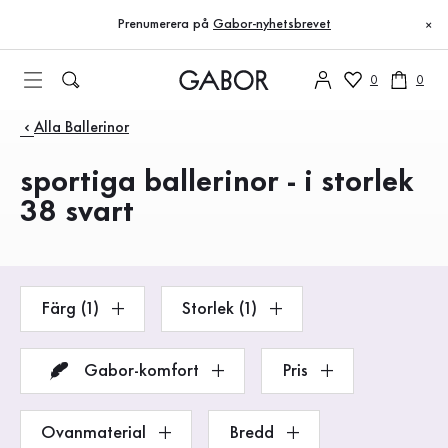
Innehållsförteckning
Till huvudinnehåll
Till innehållsförteckning
Till huvudnavigation
Prenumerera på
Gabor-nyhetsbrevet
×
0
0
Produkter
Alla Ballerinor
sportiga ballerinor - i storlek
38 svart
Färg (1)
Storlek (1)
Gabor-komfort
Pris
Ovanmaterial
Bredd