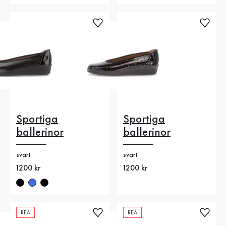
Sportiga
Sportiga
ballerinor
ballerinor
svart
svart
Nytt pris
1200 kr
Nytt pris
1200 kr
REA
REA