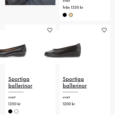
svart
Nytt pris
från 1350 kr
Sportiga
Sportiga
ballerinor
ballerinor
svart
svart
Nytt pris
1350 kr
Nytt pris
1200 kr