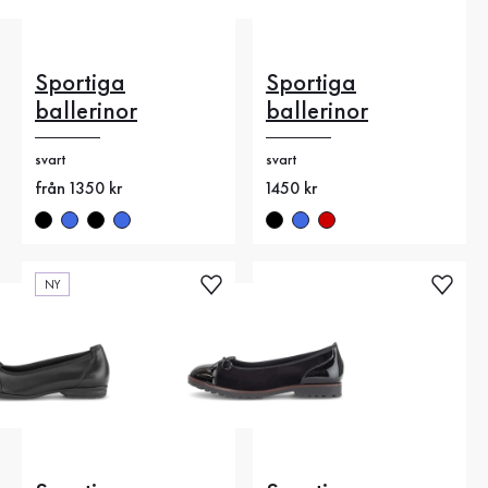
Sportiga
Sportiga
ballerinor
ballerinor
svart
svart
Nytt pris
från 1350 kr
Nytt pris
1450 kr
NY