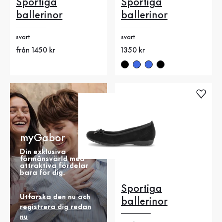
Sportiga
Sportiga
ballerinor
ballerinor
svart
svart
Nytt pris
från 1450 kr
Nytt pris
1350 kr
myGabor
Din exklusiva
förmånsvärld med
attraktiva fördelar
bara för dig.
Sportiga
Utforska den nu och
ballerinor
registrera dig redan
nu