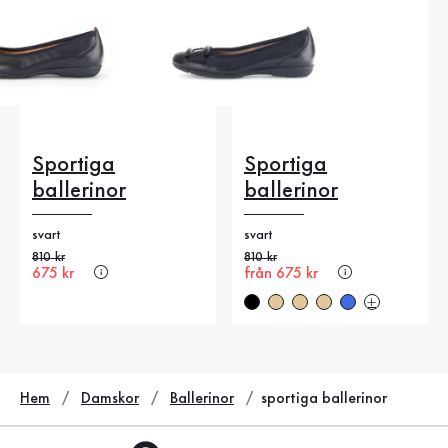
Sportiga
Sportiga
ballerinor
ballerinor
svart
svart
Gammalt pris
810 kr
Gammalt pris
810 kr
Nytt pris
675 kr
Nytt pris
från 675 kr
Hem
Damskor
Ballerinor
sportiga ballerinor