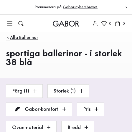
Innehållsförteckning
Till huvudinnehåll
Till innehållsförteckning
Till huvudnavigation
Prenumerera på
Gabor-nyhetsbrevet
×
0
0
Produkter
Alla Ballerinor
sportiga ballerinor - i storlek
38 blå
Färg (1)
Storlek (1)
Gabor-komfort
Pris
Ovanmaterial
Bredd