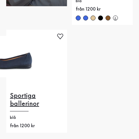
blå
Nytt pris
från 1200 kr
Sportiga
ballerinor
blå
Nytt pris
från 1200 kr