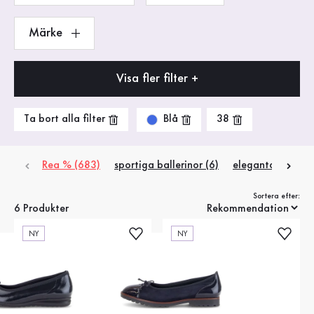
Märke
Visa fler filter +
Blå
Ta bort alla filter
38
Rea % (683)
sportiga ballerinor (6)
eleganta ballerin
Sortera efter:
6 Produkter
NY
NY