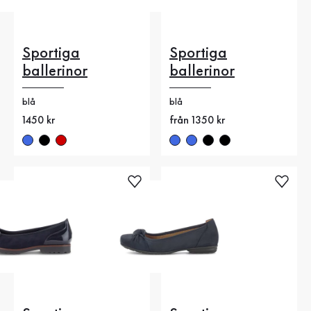
Sportiga
Sportiga
ballerinor
ballerinor
blå
blå
Nytt pris
1450 kr
Nytt pris
från 1350 kr