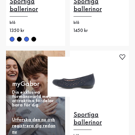
Sportiga
Sportiga
ballerinor
ballerinor
blå
blå
Nytt pris
1350 kr
Nytt pris
1450 kr
myGabor
Din exklusiva
förmånsvärld med
attraktiva fördelar
bara för dig.
Sportiga
Utforska den nu och
ballerinor
registrera dig redan
nu