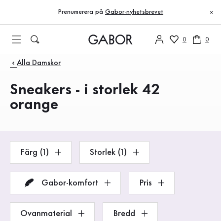
Innehållsförteckning
Till huvudinnehåll
Till innehållsförteckning
Till huvudnavigation
Prenumerera på
Gabor-nyhetsbrevet
×
0
0
Produkter
Alla Damskor
Sneakers - i storlek 42
orange
Färg (1)
Storlek (1)
Gabor-komfort
Pris
Ovanmaterial
Bredd