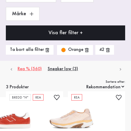
Märke
Visa fler filter +
Orange
Ta bort alla filter
42
Rea % (560)
Sneaker low (3)
Sortera efter:
3 Produkter
BREDD "H"
REA
REA