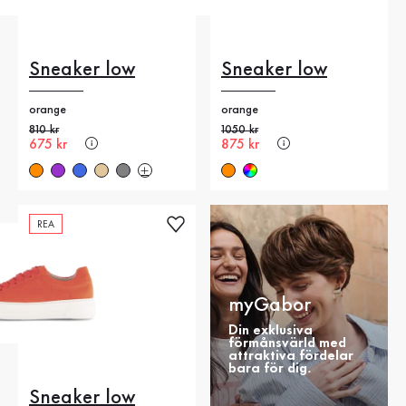
Sneaker low
Sneaker low
orange
orange
Gammalt pris
810 kr
Gammalt pris
1050 kr
Nytt pris
675 kr
Nytt pris
875 kr
REA
myGabor
Din exklusiva
förmånsvärld med
attraktiva fördelar
bara för dig.
Sneaker low