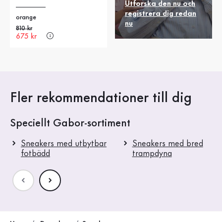
Utforska den nu och
registrera dig redan
orange
nu
Gammalt pris
810 kr
Nytt pris
675 kr
Fler rekommendationer till dig
Speciellt Gabor-sortiment
Sneakers med utbytbar
Sneakers med bred
fotbädd
trampdyna