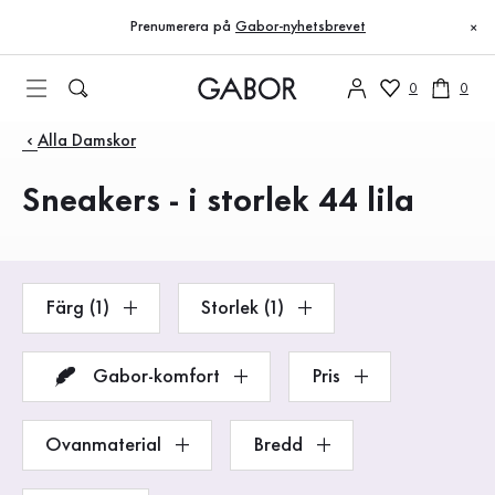
Innehållsförteckning
Till huvudinnehåll
Till innehållsförteckning
Till huvudnavigation
Prenumerera på
Gabor-nyhetsbrevet
×
0
0
Produkter
Alla Damskor
Sneakers - i storlek 44 lila
Färg (1)
Storlek (1)
Gabor-komfort
Pris
Ovanmaterial
Bredd