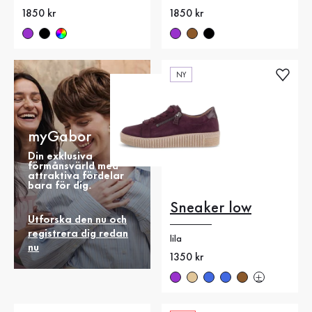
Nytt pris
1850 kr
Nytt pris
1850 kr
NY
myGabor
Din exklusiva
förmånsvärld med
attraktiva fördelar
bara för dig.
Sneaker low
Utforska den nu och
registrera dig redan
lila
nu
Nytt pris
1350 kr