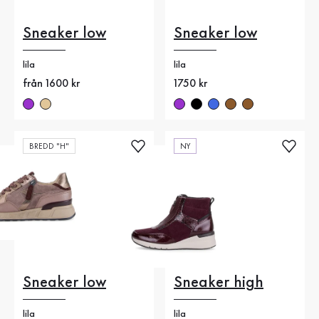
Sneaker low
Sneaker low
lila
lila
Nytt pris
från 1600 kr
Nytt pris
1750 kr
BREDD "H"
NY
Sneaker low
Sneaker high
lila
lila