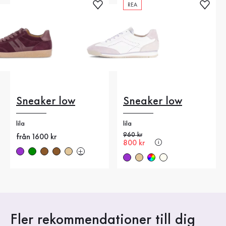
REA
Sneaker low
Sneaker low
lila
lila
Gammalt pris
960 kr
Nytt pris
från 1600 kr
Nytt pris
800 kr
Fler rekommendationer till dig