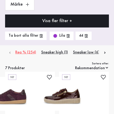
Märke
Visa fler filter +
Lila
Ta bort alla filter
44
Rea % (254)
Sneaker high (1)
Sneaker low (6)
Sortera efter:
7 Produkter
NY
NY