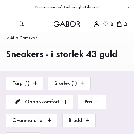
Innehållsförteckning
Till huvudinnehåll
Till innehållsförteckning
Till huvudnavigation
Prenumerera på
Gabor-nyhetsbrevet
×
0
0
Produkter
Alla Damskor
Sneakers - i storlek 43 guld
Färg (1)
Storlek (1)
Gabor-komfort
Pris
Ovanmaterial
Bredd