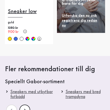
attraktiva fördelar
bara för dig.
Sneaker low
Utforska den nu och
registrera dig redan
guld
nu
Gammalt pris
1080 kr
Nytt pris
900 kr
Fler rekommendationer till dig
Speciellt Gabor-sortiment
Sneakers med utbytbar
Sneakers med bred
fotbädd
trampdyna