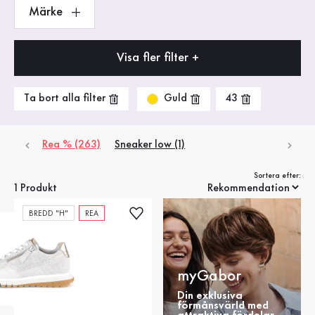
Märke
Visa fler filter +
Guld
Ta bort alla filter
43
Rea % (263)
Sneaker low (1)
Sortera efter:
1 Produkt
BREDD "H"
REA
myGabor
Din exklusiva
förmånsvärld med