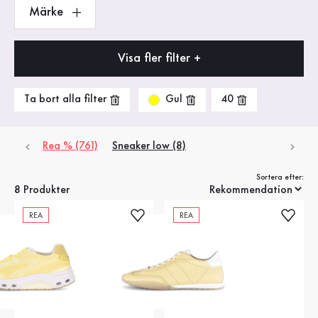
Märke
Visa fler filter +
Gul
Ta bort alla filter
40
Rea % (761)
Sneaker low (8)
Sortera efter:
8 Produkter
REA
REA