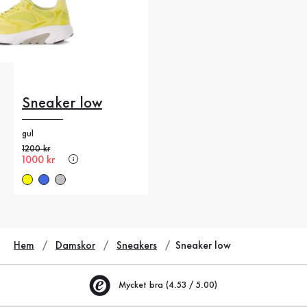
Sneaker low
gul
Gammalt pris
1200 kr
Nytt pris
1000 kr
Hem
Damskor
Sneakers
Sneaker low
Mycket bra (4.53 / 5.00)