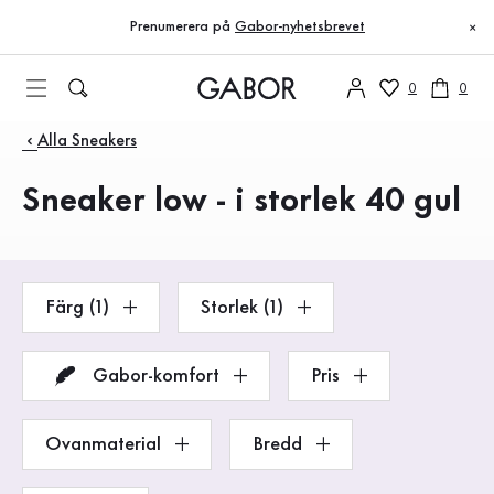
Innehållsförteckning
Till huvudinnehåll
Till innehållsförteckning
Till huvudnavigation
Prenumerera på
Gabor-nyhetsbrevet
×
0
0
Produkter
Alla Sneakers
Sneaker low - i storlek 40 gul
Färg (1)
Storlek (1)
Gabor-komfort
Pris
Ovanmaterial
Bredd