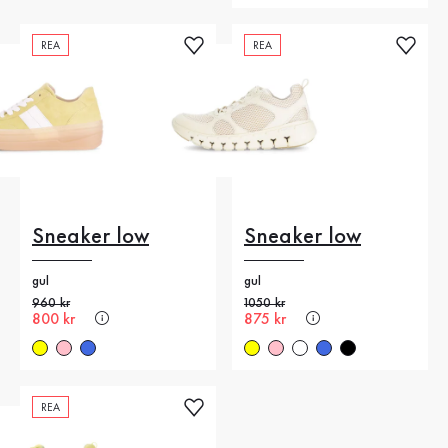
REA
REA
Sneaker low
Sneaker low
gul
gul
Gammalt pris
960 kr
Gammalt pris
1050 kr
Nytt pris
800 kr
Nytt pris
875 kr
REA