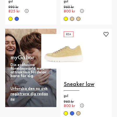
gul
gul
Gammalt pris
990 kr
Gammalt pris
960 kr
Nytt pris
825 kr
Nytt pris
800 kr
REA
myGabor
Din exklusiva
förmånsvärld med
attraktiva fördelar
bara för dig.
Sneaker low
Utforska den nu och
registrera dig redan
gul
nu
Gammalt pris
960 kr
Nytt pris
800 kr