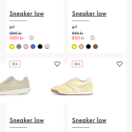
Sneaker low
Sneaker low
gul
gul
Gammalt pris
1200 kr
Gammalt pris
960 kr
Nytt pris
1000 kr
Nytt pris
800 kr
REA
REA
Sneaker low
Sneaker low