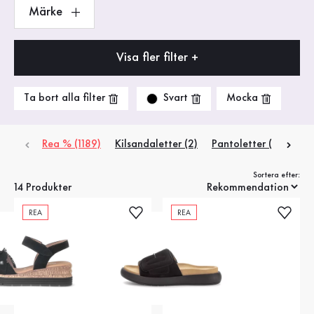
Märke
Visa fler filter +
Svart
Ta bort alla filter
Mocka
Rea % (1189)
Kilsandaletter (2)
Pantoletter (4)
Pla
Sortera efter:
14 Produkter
REA
REA