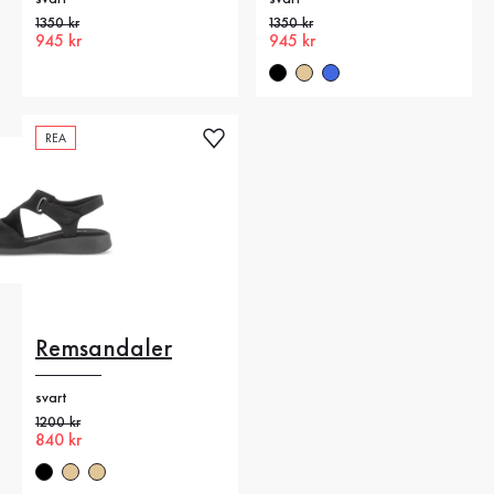
Gammalt pris
1350 kr
Gammalt pris
1350 kr
Nytt pris
945 kr
Nytt pris
945 kr
REA
Remsandaler
svart
Gammalt pris
1200 kr
Nytt pris
840 kr