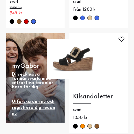
svart
svart
Gammalt pris
1350 kr
Nytt pris
från 1200 kr
Nytt pris
945 kr
myGabor
Din exklusiva
förmånsvärld med
attraktiva fördelar
bara för dig.
Kilsandaletter
Utforska den nu och
registrera dig redan
svart
nu
Nytt pris
1350 kr