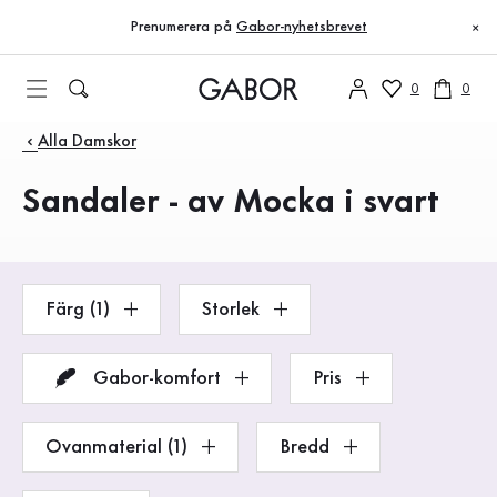
Innehållsförteckning
Till huvudinnehåll
Till innehållsförteckning
Till huvudnavigation
Prenumerera på
Gabor-nyhetsbrevet
×
0
0
Produkter
Alla Damskor
Sandaler - av Mocka i svart
Färg (1)
Storlek
Gabor-komfort
Pris
Ovanmaterial (1)
Bredd