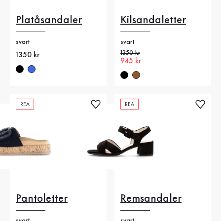
Platåsandaler
Kilsandaletter
svart
svart
Gammalt pris
1350 kr
Nytt pris
1350 kr
Nytt pris
945 kr
REA
REA
Pantoletter
Remsandaler
svart
svart