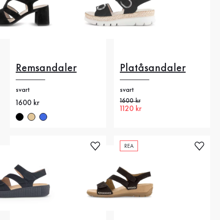
Remsandaler
Platåsandaler
svart
svart
Gammalt pris
1600 kr
Nytt pris
1600 kr
Nytt pris
1120 kr
REA