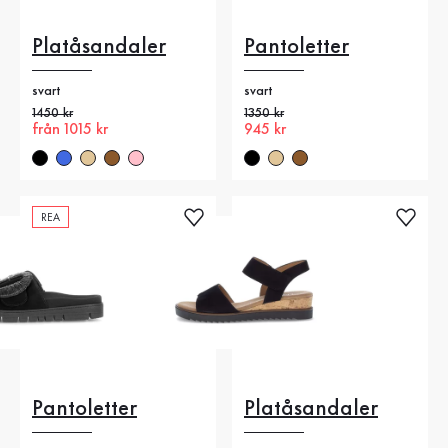
Platåsandaler
Pantoletter
svart
svart
Gammalt pris
1450 kr
Gammalt pris
1350 kr
Nytt pris
från 1015 kr
Nytt pris
945 kr
REA
Pantoletter
Platåsandaler