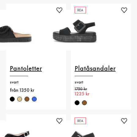
REA
Pantoletter
Platåsandaler
svart
svart
Gammalt pris
1750 kr
Nytt pris
från 1350 kr
Nytt pris
1225 kr
REA