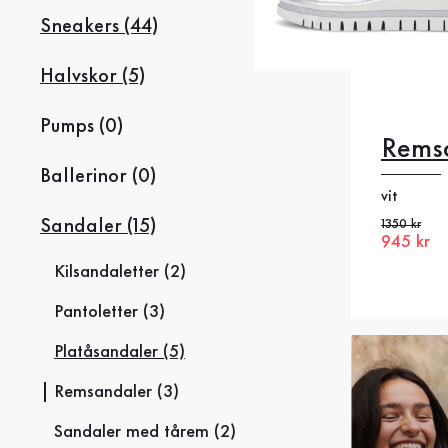
Sneakers (44)
Halvskor (5)
Pumps (0)
Rems
37.5
3
Ballerinor (0)
vit
40.5
4
Sandaler (15)
Gammalt pr
1350 kr
Nytt pris
945 kr
44
Kilsandaletter (2)
Pantoletter (3)
Platåsandaler (5)
Remsandaler (3)
Sandaler med tårem (2)