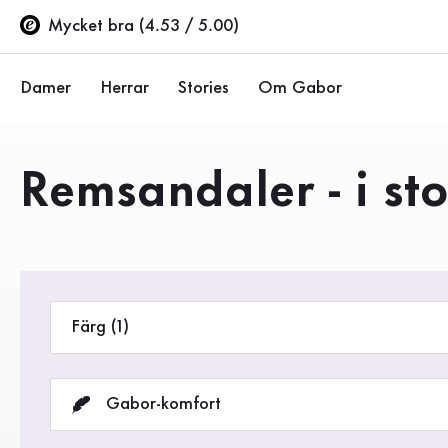
Innehållsförteckning
Till huvudinnehåll
Till innehållsförteckning
Till huvudnavigation
Mycket bra (4.53 / 5.00)
Damer
Herrar
Stories
Om Gabor
Ballerinor
Sneakers
Företaget
Produkter
Remsandaler - i sto
Halvskor
Halvskor
Hållbarhet
Pumps
Stövlar
Gabor Stores
Sandaler
Rea %
Återförsäljarsida (EN)
Färg (1)
Sneakers
Stövlar
Gabor-komfort
Stövletter