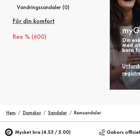
Vandringssandaler (0)
För din komfort
myG
Rea % (600)
Din ex
med at
bara fö
Utfors
registr
Hem
Damskor
Sandaler
Remsandaler
Mycket bra (4.53 / 5.00)
Gabors officie