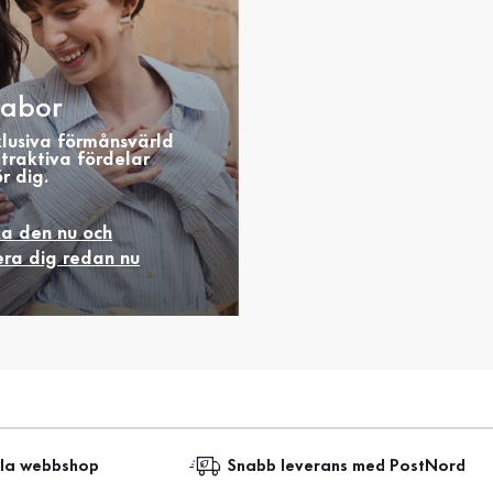
abor
klusiva förmånsvärld
traktiva fördelar
r dig.
ka den nu och
era dig redan nu
lla webbshop
Snabb leverans med PostNord