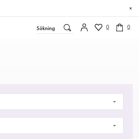
×
0
0