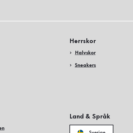
Herrskor
Halvskor
Sneakers
Land & Språk
en
Sverige