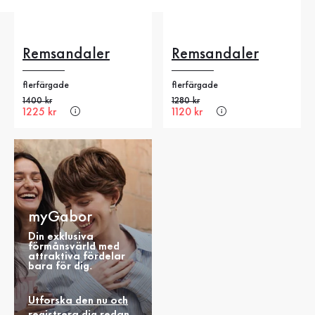
Remsandaler
Remsandaler
flerfärgade
flerfärgade
Gammalt pris
1400 kr
Gammalt pris
1280 kr
Nytt pris
1225 kr
Nytt pris
1120 kr
myGabor
Din exklusiva
förmånsvärld med
attraktiva fördelar
bara för dig.
Utforska den nu och
registrera dig redan