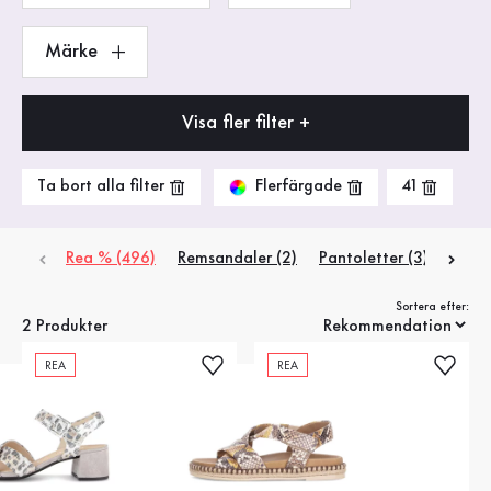
Märke
Visa fler filter +
Flerfärgade
Ta bort alla filter
41
Rea % (496)
Remsandaler (2)
Pantoletter (3)
Platå
Sortera efter:
2 Produkter
REA
REA