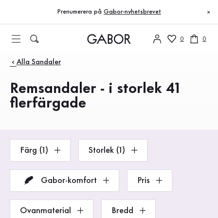
Innehållsförteckning
Till huvudinnehåll
Till innehållsförteckning
Till huvudnavigation
Prenumerera på
Gabor-nyhetsbrevet
×
0
0
Produkter
Alla Sandaler
Remsandaler - i storlek 41
flerfärgade
Färg (1)
Storlek (1)
Gabor-komfort
Pris
Ovanmaterial
Bredd