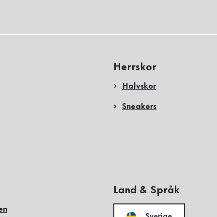
Herrskor
Halvskor
Sneakers
Land & Språk
en
Sverige