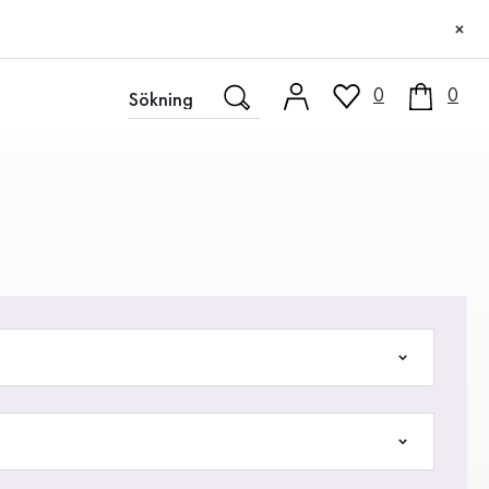
×
0
0