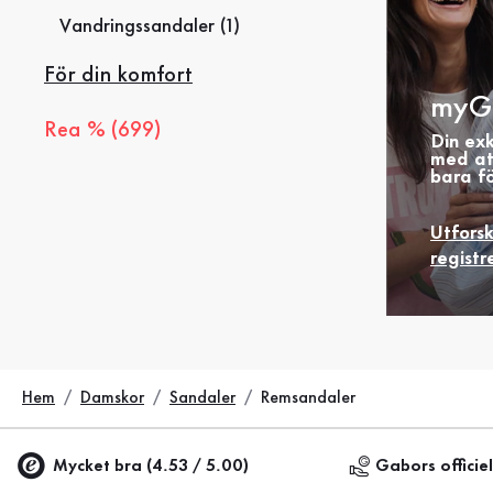
Vandringssandaler (1)
För din komfort
myG
Rea % (699)
Din ex
med at
bara fö
Utfors
registr
Hem
Damskor
Sandaler
Remsandaler
Mycket bra (4.53 / 5.00)
Gabors officie