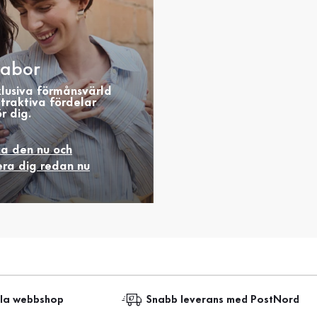
abor
klusiva förmånsvärld
traktiva fördelar
r dig.
ka den nu och
era dig redan nu
lla webbshop
Snabb leverans med PostNord