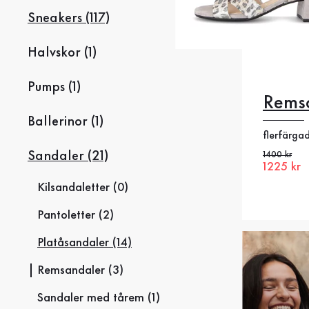
Sneakers (117)
Halvskor (1)
Pumps (1)
Rems
35
35
Ballerinor (1)
flerfärga
38
38
Sandaler (21)
Gammalt pr
1400 kr
Nytt pris
1225 kr
41
4
Kilsandaletter (0)
Pantoletter (2)
Platåsandaler (14)
Remsandaler (3)
Sandaler med tårem (1)