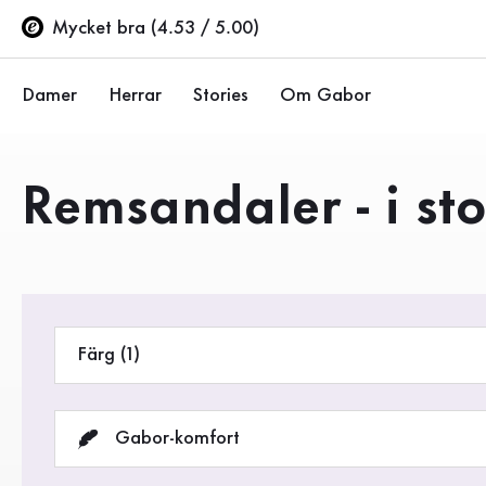
Innehållsförteckning
Till huvudinnehåll
Till innehållsförteckning
Till huvudnavigation
Mycket bra (4.53 / 5.00)
Damer
Herrar
Stories
Om Gabor
Ballerinor
Sneakers
Företaget
Produkter
Remsandaler - i sto
Halvskor
Halvskor
Hållbarhet
Pumps
Stövlar
Gabor Stores
Sandaler
Rea %
Återförsäljarsida (EN)
Färg (1)
Sneakers
Stövlar
Gabor-komfort
Stövletter