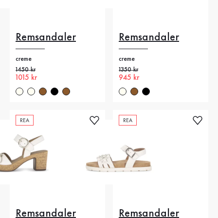
Remsandaler
Remsandaler
creme
creme
Gammalt pris
1450 kr
Gammalt pris
1350 kr
Nytt pris
1015 kr
Nytt pris
945 kr
REA
REA
Remsandaler
Remsandaler