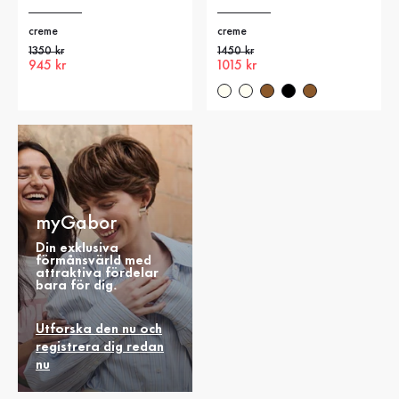
creme
creme
Gammalt pris
1350 kr
Gammalt pris
1450 kr
Nytt pris
945 kr
Nytt pris
1015 kr
myGabor
Din exklusiva
förmånsvärld med
attraktiva fördelar
bara för dig.
Utforska den nu och
registrera dig redan
nu