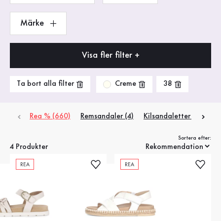
Märke
Visa fler filter +
Creme
Ta bort alla filter
38
Rea % (660)
Remsandaler (4)
Kilsandaletter (1)
Pan
Sortera efter:
4 Produkter
REA
REA