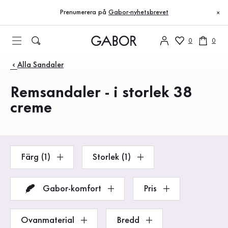
Innehållsförteckning
Till huvudinnehåll
Till innehållsförteckning
Till huvudnavigation
Prenumerera på
Gabor-nyhetsbrevet
×
0
0
Produkter
Alla Sandaler
Remsandaler - i storlek 38
creme
Färg (1)
Storlek (1)
Gabor-komfort
Pris
Ovanmaterial
Bredd