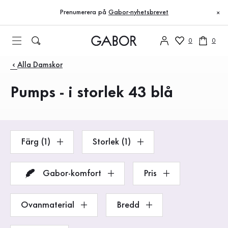
Innehållsförteckning
Till huvudinnehåll
Till innehållsförteckning
Till huvudnavigation
Prenumerera på
Gabor-nyhetsbrevet
×
0
0
Produkter
Alla Damskor
Pumps - i storlek 43 blå
Färg (1)
Storlek (1)
Gabor-komfort
Pris
Ovanmaterial
Bredd