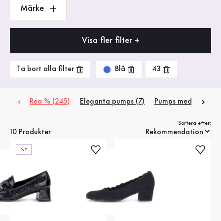
Märke
Visa fler filter +
Blå
Ta bort alla filter
43
Rea % (245)
Eleganta pumps (7)
Pumps med ankelrem
Sortera efter:
10 Produkter
NY