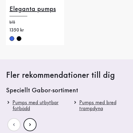
Eleganta pumps
blå
Nytt pris
1350 kr
Fler rekommendationer till dig
Speciellt Gabor-sortiment
Pumps med utbytbar
Pumps med bred
fotbädd
trampdyna