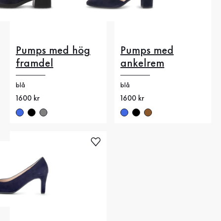
Pumps med hög
Pumps med
framdel
ankelrem
blå
blå
Nytt pris
1600 kr
Nytt pris
1600 kr