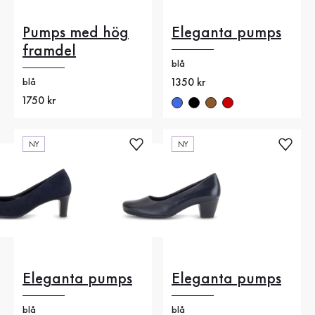
Pumps med hög
Eleganta pumps
framdel
blå
Nytt pris
1350 kr
blå
Nytt pris
1750 kr
NY
NY
Eleganta pumps
Eleganta pumps
blå
blå