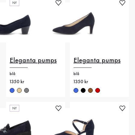
NY
Eleganta pumps
Eleganta pumps
blå
blå
Nytt pris
1350 kr
Nytt pris
1350 kr
NY