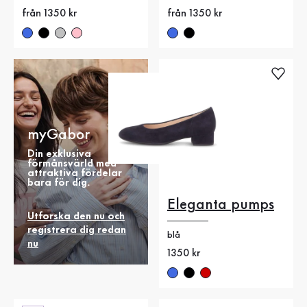
Nytt pris
från 1350 kr
Nytt pris
från 1350 kr
myGabor
Din exklusiva
förmånsvärld med
attraktiva fördelar
bara för dig.
Eleganta pumps
Utforska den nu och
registrera dig redan
blå
nu
Nytt pris
1350 kr