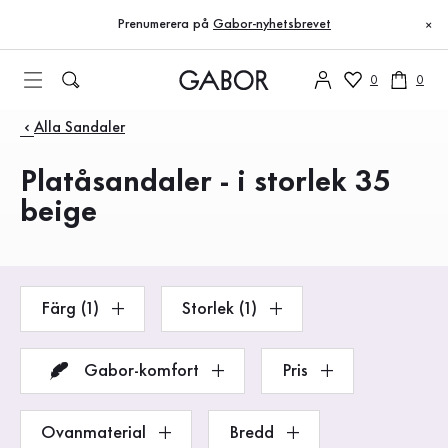
Innehållsförteckning
Till huvudinnehåll
Till innehållsförteckning
Till huvudnavigation
Prenumerera på
Gabor-nyhetsbrevet
×
0
0
Produkter
Alla Sandaler
Platåsandaler - i storlek 35
beige
Färg (1)
Storlek (1)
Gabor-komfort
Pris
Ovanmaterial
Bredd