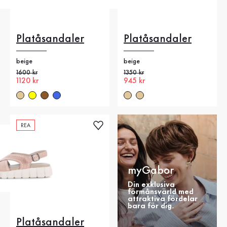
Platåsandaler
Platåsandaler
beige
beige
Gammalt pris
1600 kr
Gammalt pris
1350 kr
Nytt pris
1120 kr
Nytt pris
945 kr
REA
myGabor
Din exklusiva
förmånsvärld med
attraktiva fördelar
bara för dig.
Platåsandaler