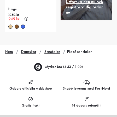
Utforska den nu och
registrera dig redan
beige
nu
Gammalt pris
1080 kr
Nytt pris
945 kr
Hem
Damskor
Sandaler
Platåsandaler
Mycket bra (4.53 / 5.00)
Gabors officiella webbshop
Snabb leverans med PostNord
Gratis frakt
14 dagars returrätt