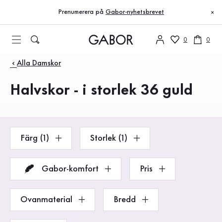
Innehållsförteckning
Till huvudinnehåll
Till innehållsförteckning
Till huvudnavigation
Prenumerera på
Gabor-nyhetsbrevet
×
0
0
Produkter
Alla Damskor
Halvskor - i storlek 36 guld
Färg (1)
Storlek (1)
Gabor-komfort
Pris
Ovanmaterial
Bredd