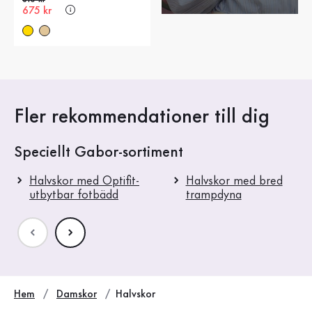
Nytt pris
675 kr
Fler rekommendationer till dig
Speciellt Gabor-sortiment
Halvskor med Optifit-
Halvskor med bred
utbytbar fotbädd
trampdyna
Hem
Damskor
Halvskor