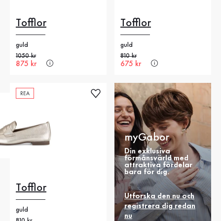
Tofflor
Tofflor
guld
guld
Gammalt pris
1050 kr
Gammalt pris
810 kr
Nytt pris
875 kr
Nytt pris
675 kr
REA
myGabor
Din exklusiva
förmånsvärld med
attraktiva fördelar
bara för dig.
Tofflor
Utforska den nu och
registrera dig redan
guld
nu
Gammalt pris
810 kr