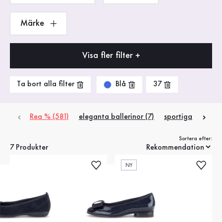
Märke
Visa fler filter +
Blå
Ta bort alla filter
37
Rea % (581)
eleganta ballerinor (7)
sportiga ballerino
Sortera efter:
7 Produkter
NY