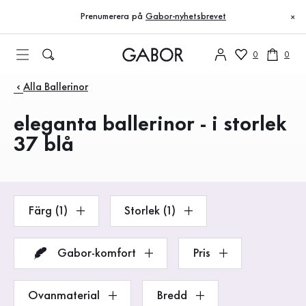
Innehållsförteckning
Till huvudinnehåll
Till innehållsförteckning
Till huvudnavigation
Prenumerera på
Gabor-nyhetsbrevet
×
0
0
Produkter
Alla Ballerinor
eleganta ballerinor - i storlek
37 blå
Färg (1)
Storlek (1)
Gabor-komfort
Pris
Ovanmaterial
Bredd