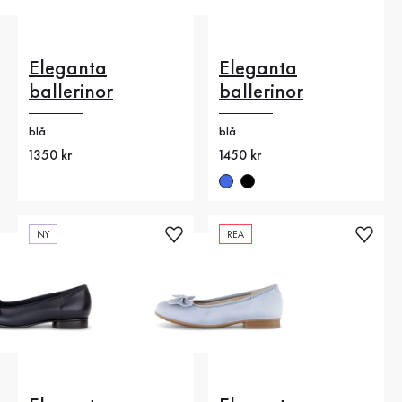
Eleganta
Eleganta
ballerinor
ballerinor
blå
blå
Nytt pris
1350 kr
Nytt pris
1450 kr
NY
REA