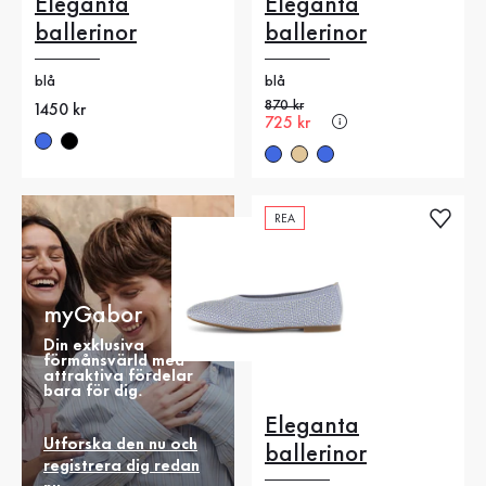
Eleganta
Eleganta
ballerinor
ballerinor
blå
blå
Gammalt pris
870 kr
Nytt pris
1450 kr
Nytt pris
725 kr
REA
myGabor
Din exklusiva
förmånsvärld med
attraktiva fördelar
bara för dig.
Eleganta
Utforska den nu och
ballerinor
registrera dig redan