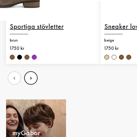
Sportiga stövletter
Sneaker lo
brun
beige
Nytt pris
1750 kr
Nytt pris
1750 kr
myGabor