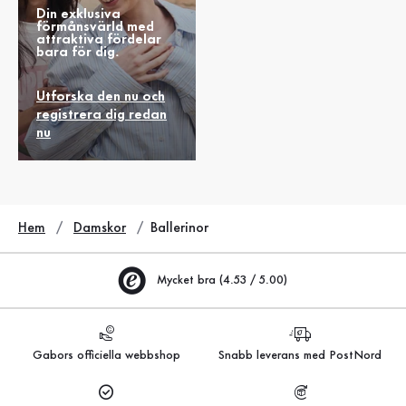
Din exklusiva
förmånsvärld med
attraktiva fördelar
bara för dig.
Utforska den nu och
registrera dig redan
nu
Hem
Damskor
Ballerinor
Mycket bra (4.53 / 5.00)
Gabors officiella webbshop
Snabb leverans med PostNord