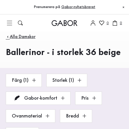
Innehållsförteckning
Till huvudinnehåll
Till innehållsförteckning
Till huvudnavigation
Prenumerera på
Gabor-nyhetsbrevet
×
0
0
Produkter
Alla Damskor
Ballerinor - i storlek 36 beige
Färg (1)
Storlek (1)
Gabor-komfort
Pris
Ovanmaterial
Bredd