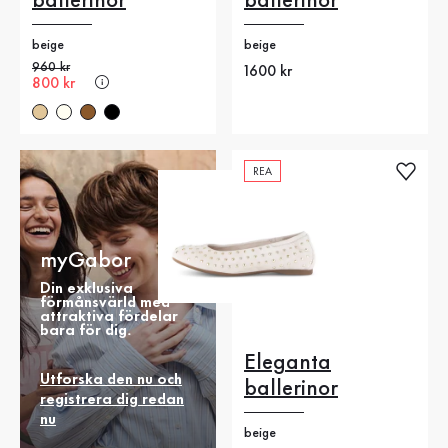
ballerinor
ballerinor
beige
beige
Gammalt pris
960 kr
Nytt pris
1600 kr
Nytt pris
800 kr
REA
myGabor
Din exklusiva
förmånsvärld med
attraktiva fördelar
bara för dig.
Eleganta
Utforska den nu och
ballerinor
registrera dig redan
nu
beige