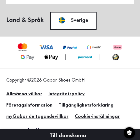
Land & Språk
Sverige
Copyright ©2026 Gabor Shoes GmbH
Allmänna villkor
Integritetspolicy
Företagsinformation
Tillgänglighetsförklaring
myGabor deltagandevillkor
Cookie-inställningar
Till damskorna