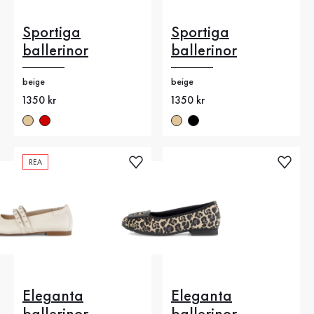
Sportiga
Sportiga
ballerinor
ballerinor
beige
beige
Nytt pris
1350 kr
Nytt pris
1350 kr
REA
Eleganta
Eleganta