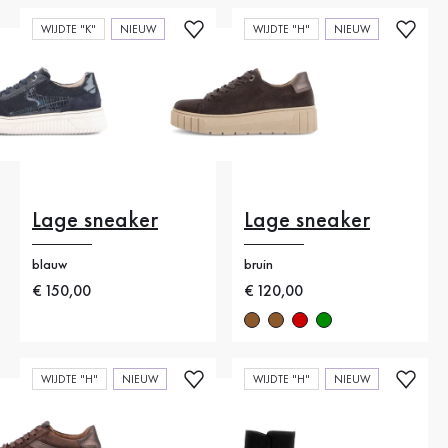
WIJDTE "K"
NIEUW
WIJDTE "H"
NIEUW
Lage sneaker
Lage sneaker
blauw
bruin
Nieuwe prijs
€ 150,00
Nieuwe prijs
€ 120,00
WIJDTE "H"
NIEUW
WIJDTE "H"
NIEUW