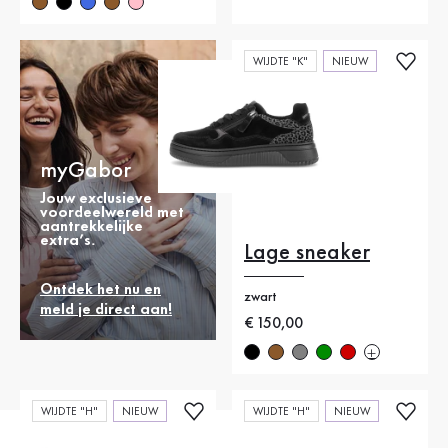
WIJDTE "K"
NIEUW
myGabor
Jouw exclusieve
voordeelwereld met
aantrekkelijke
extra’s.
Lage sneaker
Ontdek het nu en
zwart
meld je direct aan!
Nieuwe prijs
€ 150,00
WIJDTE "H"
NIEUW
WIJDTE "H"
NIEUW