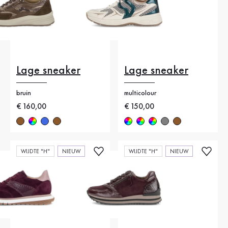
Lage sneaker
Lage sneaker
bruin
multicolour
Nieuwe prijs
€ 160,00
Nieuwe prijs
€ 150,00
WIJDTE "H"
NIEUW
WIJDTE "H"
NIEUW