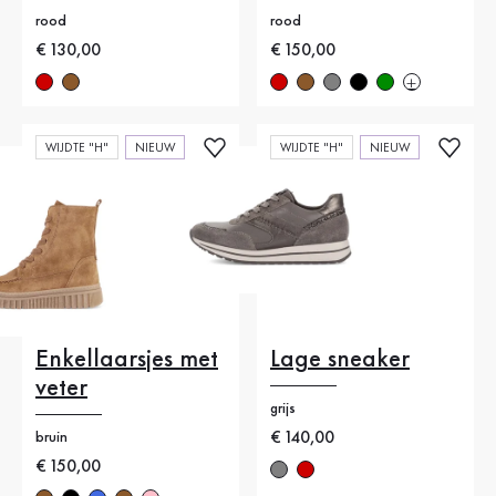
rood
rood
Nieuwe prijs
€ 130,00
Nieuwe prijs
€ 150,00
WIJDTE "H"
NIEUW
WIJDTE "H"
NIEUW
Enkellaarsjes met
Lage sneaker
veter
grijs
Nieuwe prijs
€ 140,00
bruin
Nieuwe prijs
€ 150,00