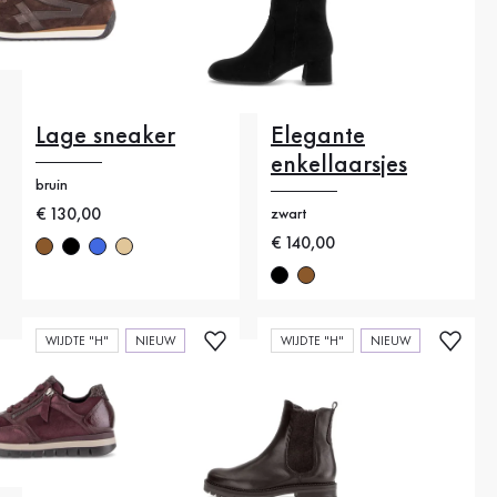
Lage sneaker
Elegante
enkellaarsjes
bruin
Nieuwe prijs
€ 130,00
zwart
Nieuwe prijs
€ 140,00
WIJDTE "H"
NIEUW
WIJDTE "H"
NIEUW