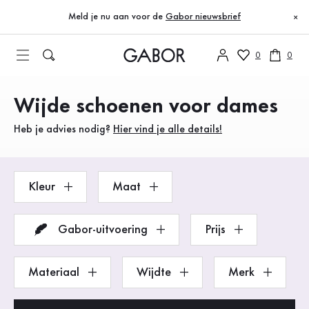
Inhoudsopgave
Naar de hoofdinhoud
Naar de inhoudsopgave
Naar de hoofdnavigatie
Meld je nu aan voor de
Gabor nieuwsbrief
×
0
0
Wijde schoenen voor dames
Producten
Heb je advies nodig?
Hier vind je alle details!
Kleur
Maat
Gabor-uitvoering
Prijs
Materiaal
Wijdte
Merk