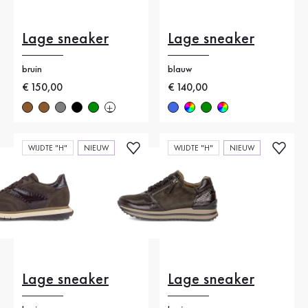
Lage sneaker
Lage sneaker
bruin
blauw
Nieuwe prijs
€ 150,00
Nieuwe prijs
€ 140,00
WIJDTE "H"
NIEUW
WIJDTE "H"
NIEUW
Lage sneaker
Lage sneaker