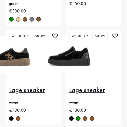
Nieuwe prijs
€ 150,00
groen
Nieuwe prijs
€ 130,00
WIJDTE "H"
NIEUW
WIJDTE "H"
NIEUW
Lage sneaker
Lage sneaker
zwart
zwart
Nieuwe prijs
€ 130,00
Nieuwe prijs
€ 130,00