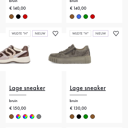
bruin
bruin
Nieuwe prijs
€ 140,00
Nieuwe prijs
€ 140,00
WIJDTE "H"
NIEUW
WIJDTE "H"
NIEUW
Lage sneaker
Lage sneaker
bruin
bruin
Nieuwe prijs
€ 150,00
Nieuwe prijs
€ 130,00