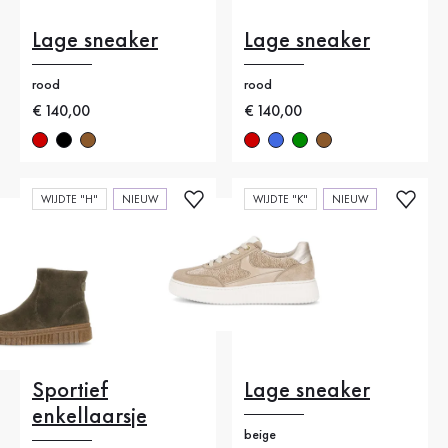
Lage sneaker
Lage sneaker
rood
rood
Nieuwe prijs
€ 140,00
Nieuwe prijs
€ 140,00
WIJDTE "H"
NIEUW
WIJDTE "K"
NIEUW
Sportief
Lage sneaker
enkellaarsje
beige