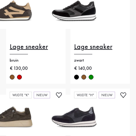
Lage sneaker
Lage sneaker
bruin
zwart
Nieuwe prijs
€ 130,00
Nieuwe prijs
€ 140,00
WIJDTE "K"
NIEUW
WIJDTE "H"
NIEUW