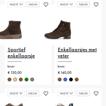
WIJDTE "H"
NIEUW
WIJDTE "H"
NIEUW
Sportief
Enkellaarsjes met
enkellaarsje
veter
bruin
bruin
Nieuwe prijs
€ 130,00
Nieuwe prijs
€ 140,00
WIJDTE "K"
NIEUW
WIJDTE "H"
NIEUW