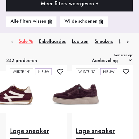
Meer filters weergeven +
Alle filters wissen
Wijde schoenen
Sale %
Enkellaarsjes
Laarzen
Sneakers
Lage sch
Sorteren op:
342 producten
WIJDTE "H"
NIEUW
WIJDTE "K"
NIEUW
Lage sneaker
Lage sneaker