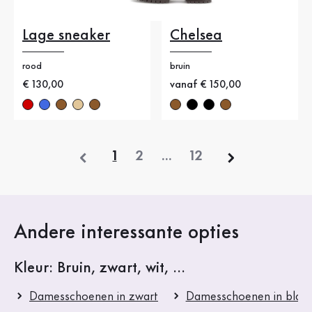
Lage sneaker
Chelsea
rood
bruin
Nieuwe prijs
€ 130,00
Nieuwe prijs
vanaf € 150,00
vorige
1
2
...
12
Andere interessante opties
Kleur: Bruin, zwart, wit, ...
Damesschoenen in zwart
Damesschoenen in blau