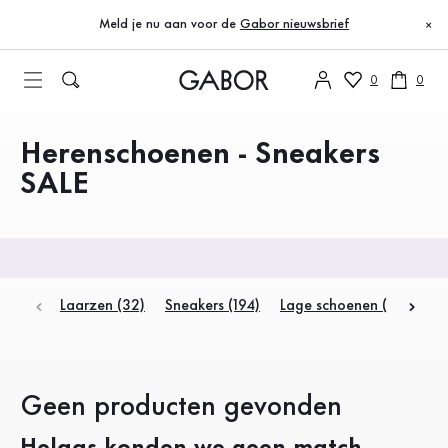
Inhoudsopgave
Geen producten gevonden
Naar de hoofdinhoud
Naar de inhoudsopgave
Naar de hoofdnavigatie
Meld je nu aan voor de
Gabor nieuwsbrief
×
0
0
Herenschoenen - Sneakers
Producten
SALE
Laarzen (32)
Sneakers (194)
Lage schoenen (6)
Geen producten gevonden