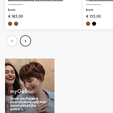
bruin
bruin
Nieuwe prijs
€ 185,00
Nieuwe prijs
€ 155,00
myGabor
Jouw exclusieve
voordeelwereld met
aantrekkelijke
extra’s.