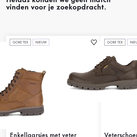
Helaas konden we geen match
vinden voor je zoekopdracht.
GORE TEX
NIEUW
GORE TEX
NIE
Enkellaarsjes met veter
Veterschoe