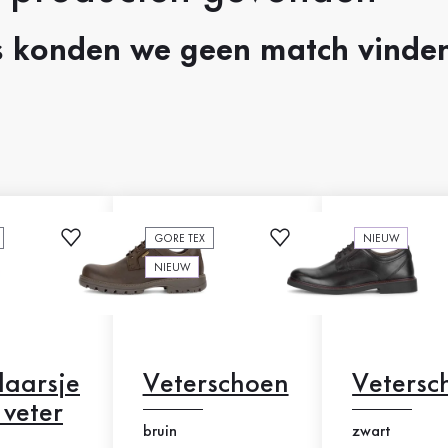
 konden we geen match vinden
GORE TEX
NIEUW
NIEUW
laarsje
Veterschoen
Vetersc
 veter
bruin
zwart