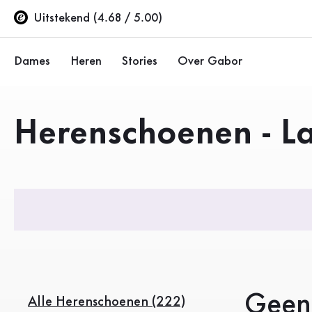
Inhoudsopgave
Geen producten gevonden
Naar de hoofdinhoud
Naar de inhoudsopgave
Naar de hoofdnavigatie
Uitstekend (4.68 / 5.00)
Dames
Heren
Stories
Over Gabor
Ballerina’s
Sneakers
Onderneming
Producten
Herenschoenen - L
Lage schoenen
Lage schoenen
Duurzaamheid
Pumps
Laarzen
Gabor Stores
Sandalen
Dealergebied (EN)
Sneakers
Laarzen
Enkellaarsjes
Geen
Alle Herenschoenen (222)