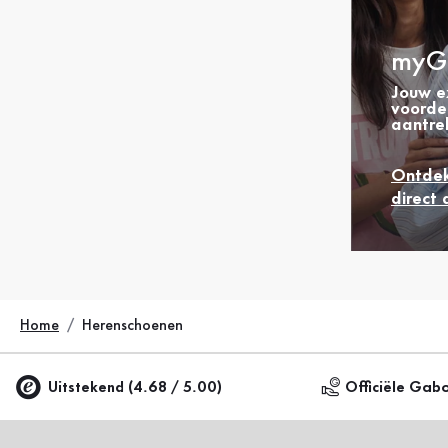
myG
Jouw e
voorde
aantrek
Ontdek
direct 
Home
Herenschoenen
Uitstekend (4.68 / 5.00)
Officiële Gab