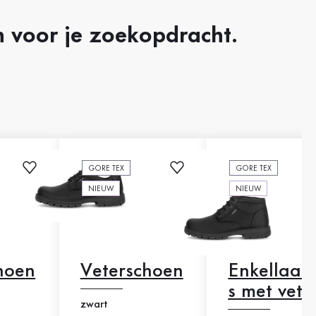
 voor je zoekopdracht.
GORE TEX
GORE TEX
NIEUW
NIEUW
hoen
Veterschoen
Enkellaars
s met vete
zwart