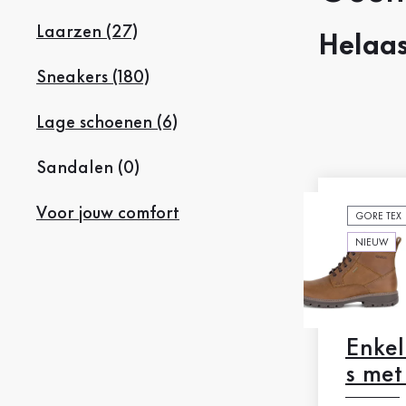
Laarzen (27)
Helaas
Sneakers (180)
Lage schoenen (6)
Sandalen (0)
Voor jouw comfort
GORE TEX
NIEUW
Enkel
s met