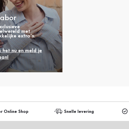
abor
xclusieve
elwereld met
kelijke extra’s.
 het nu en meld je
aan!
or Online Shop
Snelle levering