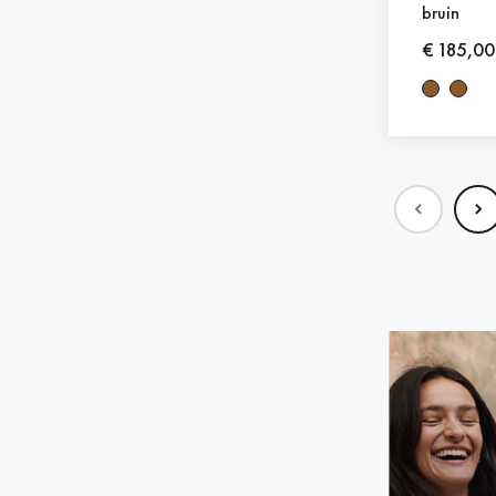
bruin
Nieuwe p
€ 185,00