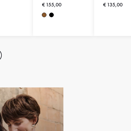
Nieuwe prijs
€ 155,00
Nieuwe prijs
€ 135,00
rijs