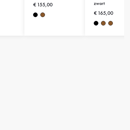
zwart
Nieuwe prijs
€ 155,00
Nieuwe prijs
€ 165,00