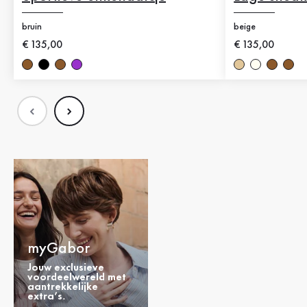
bruin
beige
Nieuwe prijs
€ 135,00
Nieuwe prijs
€ 135,00
myGabor
Jouw exclusieve
voordeelwereld met
aantrekkelijke
extra’s.