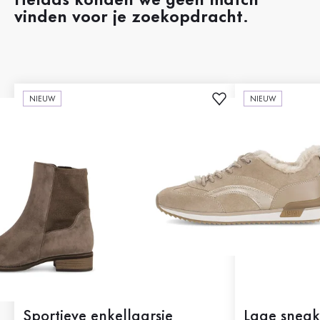
Helaas konden we geen match
vinden voor je zoekopdracht.
NIEUW
NIEUW
Sportieve enkellaarsje
Lage sneak