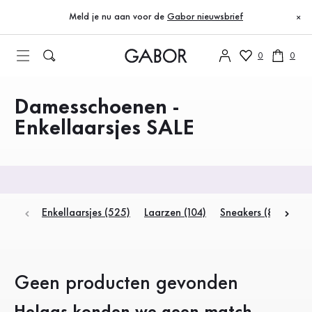
Inhoudsopgave
Geen producten gevonden
Naar de hoofdinhoud
Naar de inhoudsopgave
Naar de hoofdnavigatie
Meld je nu aan voor de
Gabor nieuwsbrief
×
0
0
Damesschoenen -
Producten
Enkellaarsjes SALE
Enkellaarsjes (525)
Laarzen (104)
Sneakers (889)
L
Geen producten gevonden