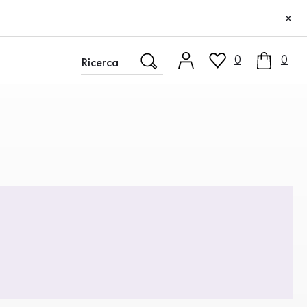
×
0
0