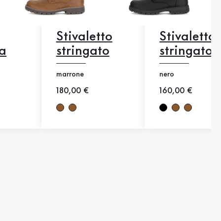
Stivaletto
Stivaletto
ta
stringato
stringato
marrone
nero
zo
Nuovo prezzo
180,00 €
Nuovo prezzo
160,00 €