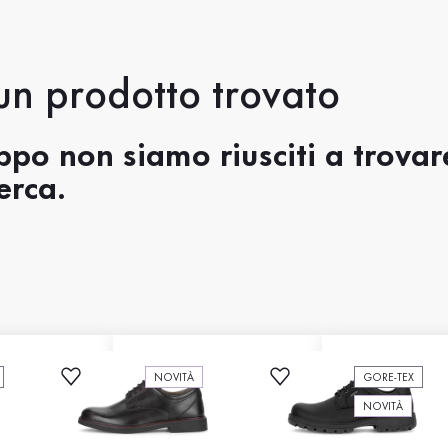
n prodotto trovato
ppo non siamo riusciti a trova
erca.
NOVITÀ
GORE-TEX
NOVITÀ