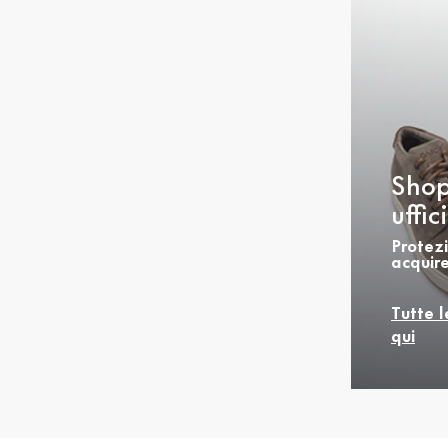
Shop
uffi
Protezi
acquire
Tutte l
qui