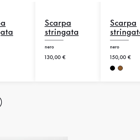
pa
Scarpa
Scarpa
gata
stringata
stringa
nero
nero
rezzo
Nuovo prezzo
130,00 €
Nuovo prez
150,00 €