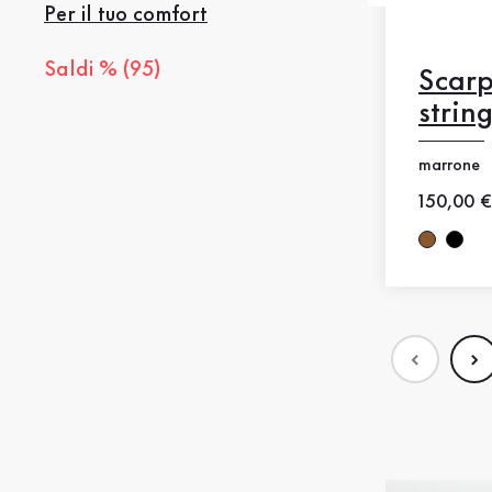
Per il tuo comfort
Saldi % (95)
Scar
strin
marrone
Nuovo p
150,00 €