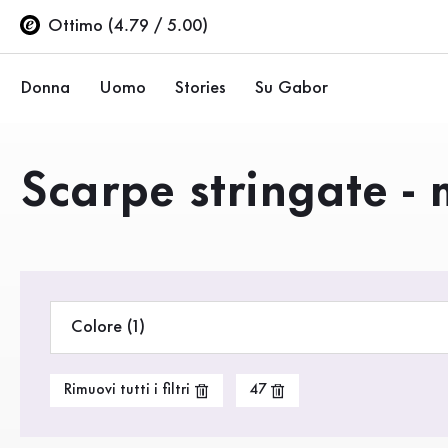
Indice
Nessun prodotto trovato
Vai al contenuto principale
Vai all’indice
Vai alla navigazione principale
Ottimo (4.79 / 5.00)
Donna
Uomo
Stories
Su Gabor
Ballerine
Sneakers
Azienda
Prodotti
Scarpe stringate - 
Scarpe basse
Scarpe basse
Sostenibilità
Décolleté
Stivali
Negozi Gabor
Sandali
Saldi %
Area rivenditori (EN)
Colore (1)
Sneakers
Stivali
Rimuovi tutti i filtri
47
Stivaletti