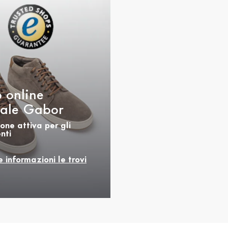
 online
ciale Gabor
one attiva per gli
nti
e informazioni le trovi