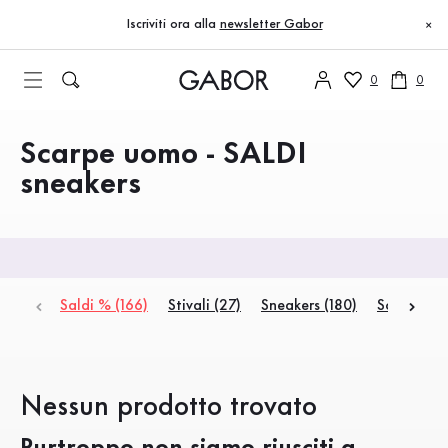
Indice
Nessun prodotto trovato
Vai al contenuto principale
Vai all’indice
Vai alla navigazione principale
Iscriviti ora alla
newsletter Gabor
×
0
0
Scarpe uomo - SALDI
Prodotti
sneakers
Saldi % (166)
Stivali (27)
Sneakers (180)
Scarpe bas
Nessun prodotto trovato