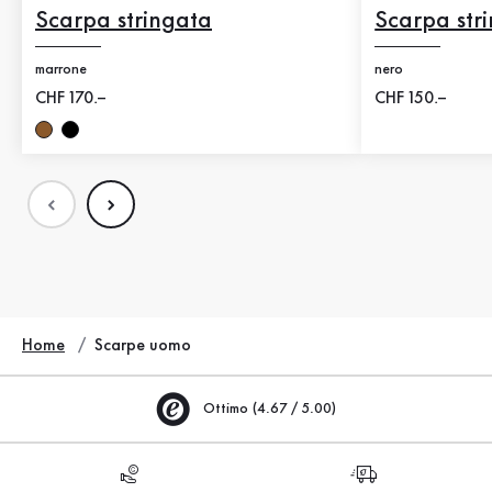
Scarpa stringata
Scarpa str
marrone
nero
Nuovo prezzo
CHF 170.–
Nuovo prezzo
CHF 150.–
Home
Scarpe uomo
Ottimo (4.67 / 5.00)