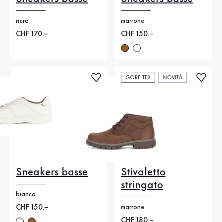
nero
marrone
Nuovo prezzo
CHF 170.–
Nuovo prezzo
CHF 150.–
GORE-TEX
NOVITÀ
Sneakers basse
Stivaletto
stringato
bianco
Nuovo prezzo
CHF 150.–
marrone
Nuovo prezzo
CHF 180.–