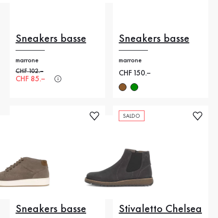
Sneakers basse
Sneakers basse
marrone
marrone
Prezzo precedente
CHF 102.–
Nuovo prezzo
CHF 150.–
Nuovo prezzo
CHF 85.–
SALDO
Sneakers basse
Stivaletto Chelsea