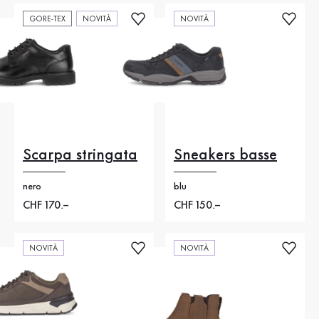
GORE-TEX
NOVITÀ
NOVITÀ
Scarpa stringata
Sneakers basse
nero
blu
Nuovo prezzo
CHF 170.–
Nuovo prezzo
CHF 150.–
NOVITÀ
NOVITÀ