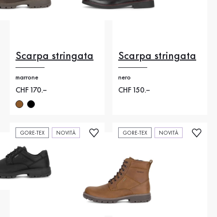
Scarpa stringata
Scarpa stringata
marrone
nero
Nuovo prezzo
CHF 170.–
Nuovo prezzo
CHF 150.–
GORE-TEX
NOVITÀ
GORE-TEX
NOVITÀ