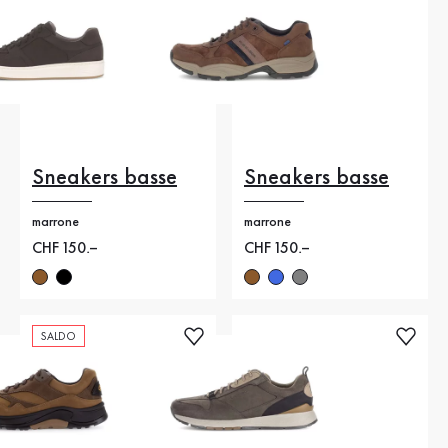
Sneakers basse
Sneakers basse
marrone
marrone
Nuovo prezzo
CHF 150.–
Nuovo prezzo
CHF 150.–
SALDO