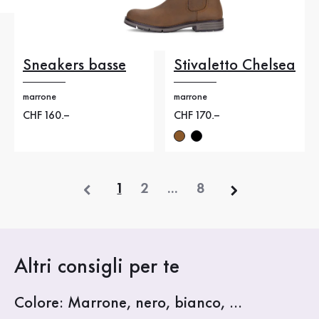
Sneakers basse
Stivaletto Chelsea
marrone
marrone
Nuovo prezzo
CHF 160.–
Nuovo prezzo
CHF 170.–
precedente
1
2
...
8
Altri consigli per te
Colore: Marrone, nero, bianco, ...