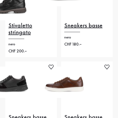
Stivaletto
Sneakers basse
stringato
nero
Nuovo prezzo
CHF 180.–
nero
Nuovo prezzo
CHF 200.–
Sneakers basse
Sneakers basse