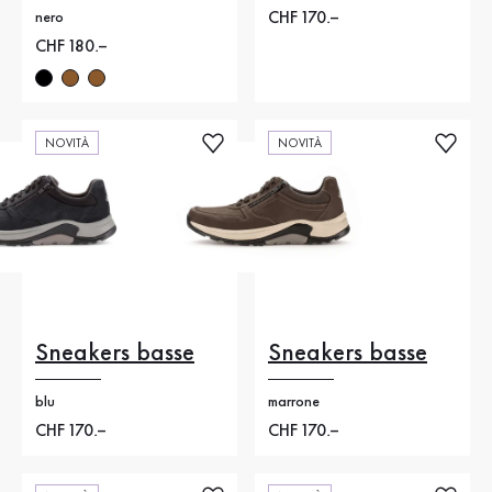
Nuovo prezzo
CHF 170.–
nero
Nuovo prezzo
CHF 180.–
NOVITÀ
NOVITÀ
Sneakers basse
Sneakers basse
blu
marrone
Nuovo prezzo
CHF 170.–
Nuovo prezzo
CHF 170.–