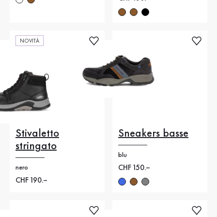
NOVITÀ
Stivaletto
Sneakers basse
stringato
blu
Nuovo prezzo
CHF 150.–
nero
Nuovo prezzo
CHF 190.–