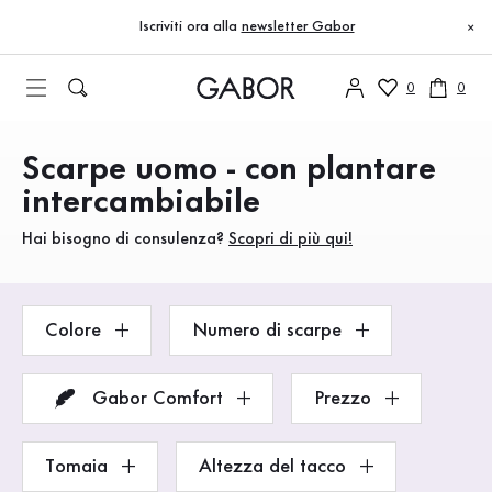
Indice
Vai al contenuto principale
Vai all’indice
Vai alla navigazione principale
Iscriviti ora alla
newsletter Gabor
×
0
0
Scarpe uomo - con plantare
Prodotti
intercambiabile
Hai bisogno di consulenza?
Scopri di più qui!
Colore
Numero di scarpe
Gabor Comfort
Prezzo
Tomaia
Altezza del tacco