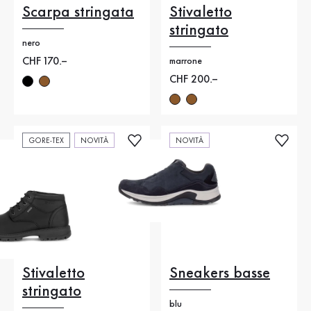
Scarpa stringata
Stivaletto
stringato
nero
Nuovo prezzo
CHF 170.–
marrone
Nuovo prezzo
CHF 200.–
GORE-TEX
NOVITÀ
NOVITÀ
Stivaletto
Sneakers basse
stringato
blu