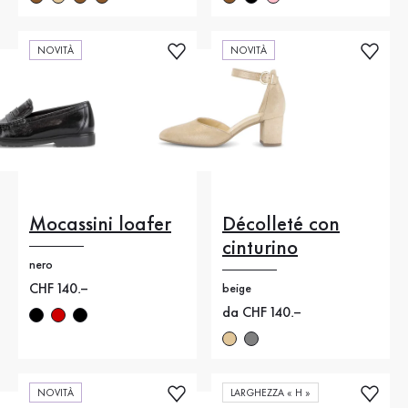
NOVITÀ
NOVITÀ
Mocassini loafer
Décolleté con
cinturino
nero
Nuovo prezzo
CHF 140.–
beige
Nuovo prezzo
da CHF 140.–
NOVITÀ
LARGHEZZA « H »