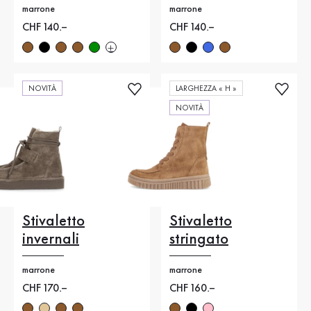
marrone
marrone
Nuovo prezzo
CHF 140.–
Nuovo prezzo
CHF 140.–
NOVITÀ
LARGHEZZA « H »
NOVITÀ
Stivaletto
Stivaletto
invernali
stringato
marrone
marrone
Nuovo prezzo
CHF 170.–
Nuovo prezzo
CHF 160.–