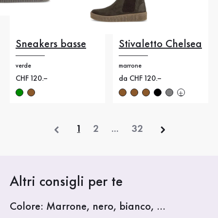
Sneakers basse
Stivaletto Chelsea
verde
marrone
Nuovo prezzo
CHF 120.–
Nuovo prezzo
da CHF 120.–
precedente
1
2
...
32
Altri consigli per te
Colore: Marrone, nero, bianco, ...