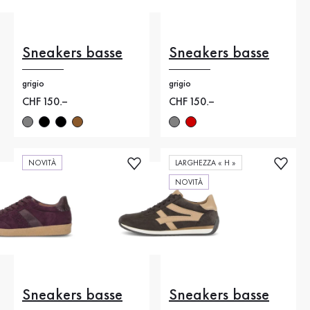
Sneakers basse
Sneakers basse
grigio
grigio
Nuovo prezzo
CHF 150.–
Nuovo prezzo
CHF 150.–
NOVITÀ
LARGHEZZA « H »
NOVITÀ
Sneakers basse
Sneakers basse