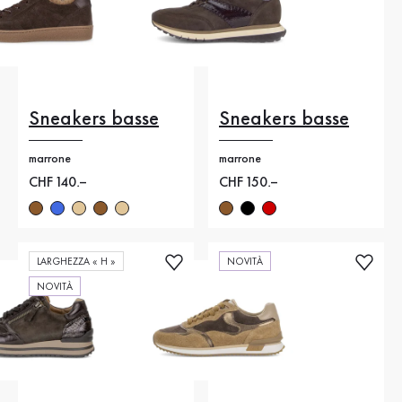
Sneakers basse
Sneakers basse
marrone
marrone
Nuovo prezzo
CHF 140.–
Nuovo prezzo
CHF 150.–
LARGHEZZA « H »
NOVITÀ
NOVITÀ