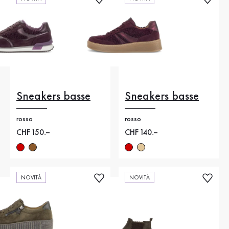
Sneakers basse
Sneakers basse
rosso
rosso
Nuovo prezzo
CHF 150.–
Nuovo prezzo
CHF 140.–
NOVITÀ
NOVITÀ