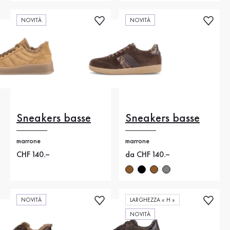
NOVITÀ
NOVITÀ
Sneakers basse
Sneakers basse
marrone
marrone
Nuovo prezzo
CHF 140.–
Nuovo prezzo
da CHF 140.–
NOVITÀ
LARGHEZZA « H »
NOVITÀ