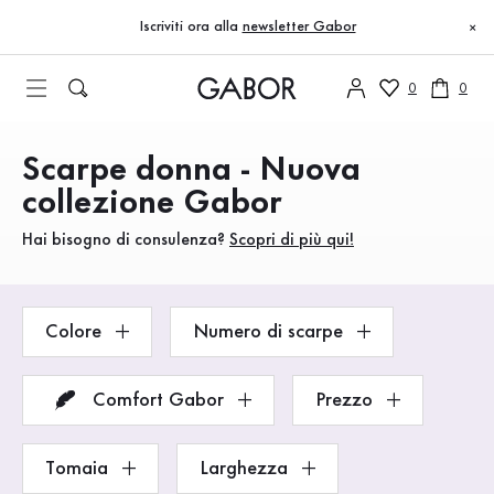
Indice
Vai al contenuto principale
Vai all’indice
Vai alla navigazione principale
Iscriviti ora alla
newsletter Gabor
×
0
0
Scarpe donna - Nuova
Prodotti
collezione Gabor
Hai bisogno di consulenza?
Scopri di più qui!
Colore
Numero di scarpe
Comfort Gabor
Prezzo
Tomaia
Larghezza