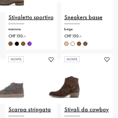
Stivaletto sportivo
Sneakers basse
marrone
beige
Nuovo prezzo
CHF 150.–
Nuovo prezzo
CHF 150.–
NOVITÀ
NOVITÀ
Scarpa stringata
Stivali da cowboy