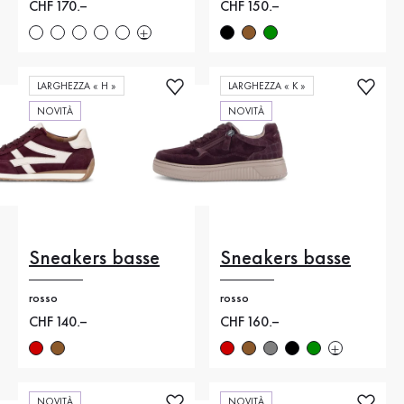
Nuovo prezzo
CHF 170.–
Nuovo prezzo
CHF 150.–
LARGHEZZA « H »
LARGHEZZA « K »
NOVITÀ
NOVITÀ
Sneakers basse
Sneakers basse
rosso
rosso
Nuovo prezzo
CHF 140.–
Nuovo prezzo
CHF 160.–
NOVITÀ
NOVITÀ