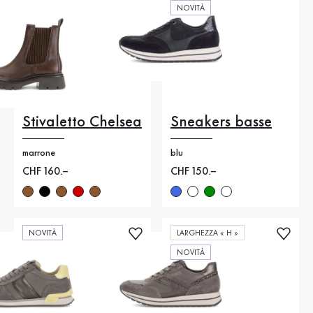
NOVITÀ
Stivaletto Chelsea
Sneakers basse
marrone
blu
Nuovo prezzo
CHF 160.–
Nuovo prezzo
CHF 150.–
NOVITÀ
LARGHEZZA « H »
NOVITÀ