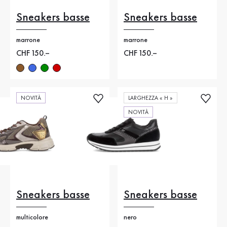
Sneakers basse
Sneakers basse
marrone
marrone
Nuovo prezzo
CHF 150.–
Nuovo prezzo
CHF 150.–
NOVITÀ
LARGHEZZA « H »
NOVITÀ
Sneakers basse
Sneakers basse
multicolore
nero