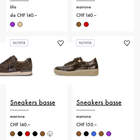
lilla
marrone
Nuovo prezzo
da CHF 140.–
Nuovo prezzo
CHF 140.–
NOVITÀ
NOVITÀ
Sneakers basse
Sneakers basse
marrone
marrone
Nuovo prezzo
CHF 140.–
Nuovo prezzo
CHF 150.–