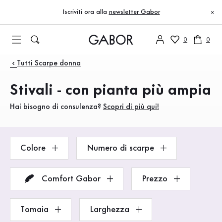
Indice
Vai al contenuto principale
Vai all’indice
Vai alla navigazione principale
Iscriviti ora alla
newsletter Gabor
×
0
0
Prodotti
Tutti Scarpe donna
Stivali - con pianta più ampia
Hai bisogno di consulenza?
Scopri di più qui!
Colore
Numero di scarpe
Comfort Gabor
Prezzo
Tomaia
Larghezza