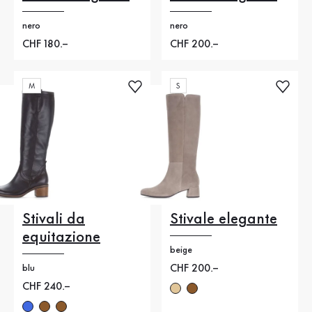
nero
nero
Nuovo prezzo
CHF 180.–
Nuovo prezzo
CHF 200.–
M
S
Stivali da
Stivale elegante
equitazione
beige
Nuovo prezzo
CHF 200.–
blu
Nuovo prezzo
CHF 240.–