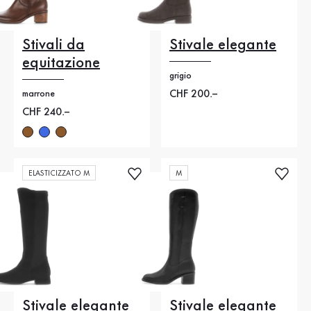
Stivali da
Stivale elegante
equitazione
grigio
Nuovo prezzo
CHF 200.–
marrone
Nuovo prezzo
CHF 240.–
ELASTICIZZATO M
M
Stivale elegante
Stivale elegante