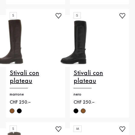
S
S
Stivali con
Stivali con
plateau
plateau
marrone
nero
Nuovo prezzo
CHF 250.–
Nuovo prezzo
CHF 250.–
S
M