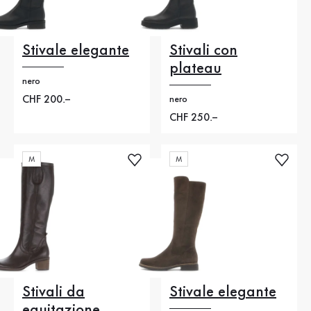
Stivale elegante
Stivali con
plateau
nero
Nuovo prezzo
CHF 200.–
nero
Nuovo prezzo
CHF 250.–
M
M
Stivali da
Stivale elegante
equitazione