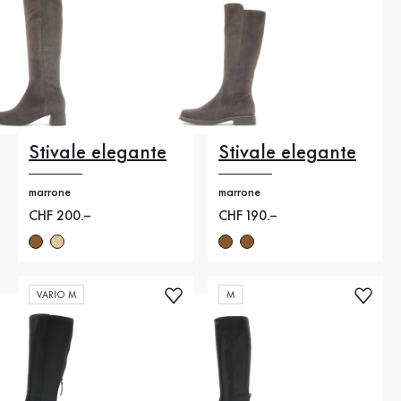
Stivale elegante
Stivale elegante
marrone
marrone
Nuovo prezzo
CHF 200.–
Nuovo prezzo
CHF 190.–
VARIO M
M