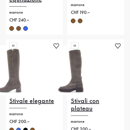
marrone
Nuovo prezzo
CHF 190.–
marrone
Nuovo prezzo
CHF 240.–
M
M
Stivale elegante
Stivali con
plateau
marrone
Nuovo prezzo
CHF 200.–
marrone
Nuovo prezzo
CHF 200.–