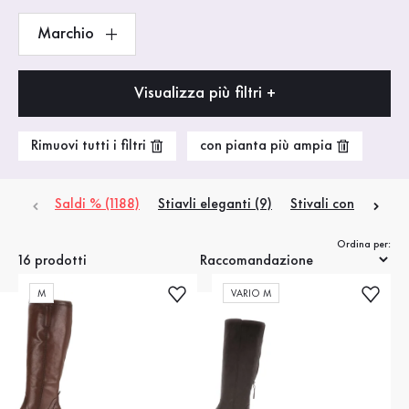
Marchio
Visualizza più filtri +
Rimuovi tutti i filtri
con pianta più ampia
Saldi % (1188)
Stiavli eleganti (9)
Stivali con plateau 
Ordina per:
16 prodotti
M
VARIO M