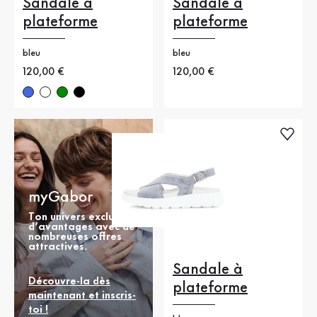
Sandale à
Sandale à
plateforme
plateforme
bleu
bleu
Nouveau prix
120,00 €
Nouveau prix
120,00 €
myGabor
Ton univers exclusif
d’avantages avec de
nombreuses offres
attractives.
Sandale à
Découvre-la dès
plateforme
maintenant et inscris-
toi !