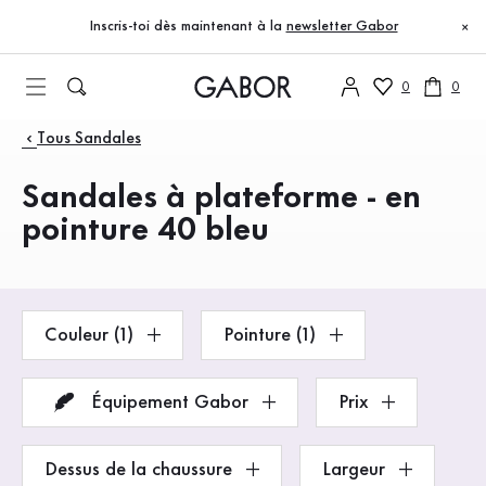
Table des matières
Accéder au contenu principal
Accéder à la table des matières
Accéder à la navigation principale
Inscris-toi dès maintenant à la
newsletter Gabor
×
0
0
Produits
Tous Sandales
Sandales à plateforme - en
pointure 40 bleu
Couleur (1)
Pointure (1)
Équipement Gabor
Prix
Dessus de la chaussure
Largeur