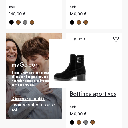
noir
noir
Nouveau prix
140,00 €
Nouveau prix
160,00 €
NOUVEAU
myGabor
Ton univers exclusif
d’avantages avec de
nombreuses offres
attractives.
Bottines sportives
Découvre-la dès
maintenant et inscris-
noir
toi !
Nouveau prix
160,00 €