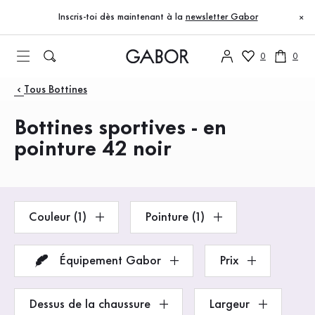
Table des matières
Accéder au contenu principal
Accéder à la table des matières
Accéder à la navigation principale
Inscris-toi dès maintenant à la
newsletter Gabor
×
0
0
Produits
Tous Bottines
Bottines sportives - en
pointure 42 noir
Couleur (1)
Pointure (1)
Équipement Gabor
Prix
Dessus de la chaussure
Largeur