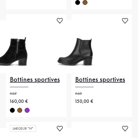
Bottines sportives
Bottines sportives
noir
noir
Nouveau prix
160,00 €
Nouveau prix
150,00 €
LARGEUR "H"