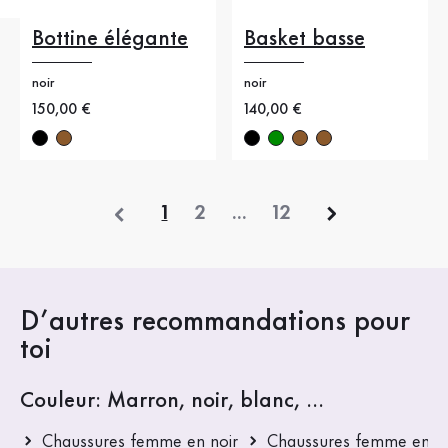
Bottine élégante
Basket basse
noir
noir
Nouveau prix
150,00 €
Nouveau prix
140,00 €
précédent
1
2
...
12
D’autres recommandations pour
toi
Couleur: Marron, noir, blanc, ...
Chaussures femme en noir
Chaussures femme en b