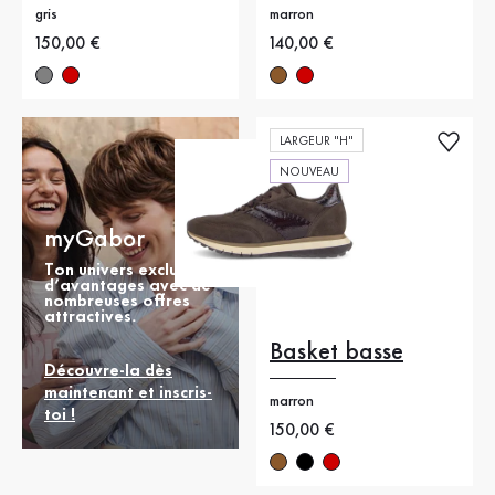
gris
marron
Nouveau prix
150,00 €
Nouveau prix
140,00 €
LARGEUR "H"
NOUVEAU
myGabor
Ton univers exclusif
d’avantages avec de
nombreuses offres
attractives.
Basket basse
Découvre-la dès
maintenant et inscris-
marron
toi !
Nouveau prix
150,00 €