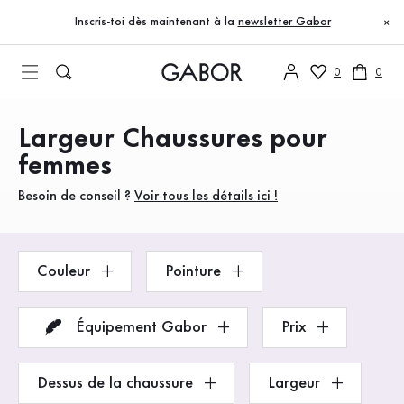
Table des matières
Accéder au contenu principal
Accéder à la table des matières
Accéder à la navigation principale
Inscris-toi dès maintenant à la
newsletter Gabor
×
0
0
Largeur Chaussures pour
Produits
femmes
Besoin de conseil ?
Voir tous les détails ici !
Couleur
Pointure
Équipement Gabor
Prix
Dessus de la chaussure
Largeur