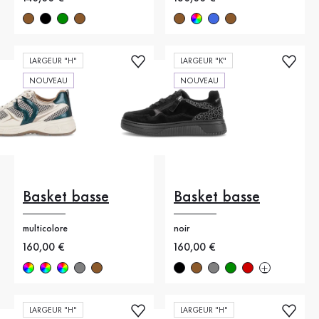
LARGEUR "H"
LARGEUR "K"
NOUVEAU
NOUVEAU
Basket basse
Basket basse
multicolore
noir
Nouveau prix
160,00 €
Nouveau prix
160,00 €
LARGEUR "H"
LARGEUR "H"