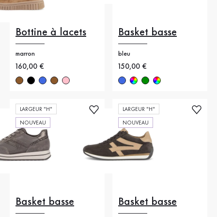
Bottine à lacets
Basket basse
marron
bleu
Nouveau prix
160,00 €
Nouveau prix
150,00 €
LARGEUR "H"
LARGEUR "H"
NOUVEAU
NOUVEAU
Basket basse
Basket basse