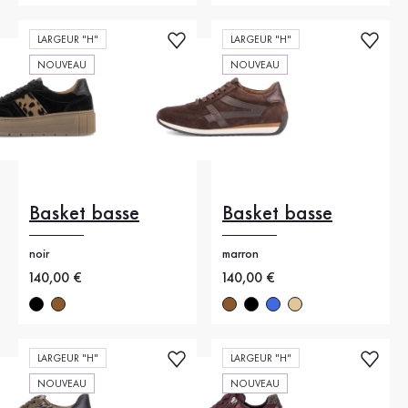
LARGEUR "H"
LARGEUR "H"
NOUVEAU
NOUVEAU
Basket basse
Basket basse
noir
marron
Nouveau prix
140,00 €
Nouveau prix
140,00 €
LARGEUR "H"
LARGEUR "H"
NOUVEAU
NOUVEAU