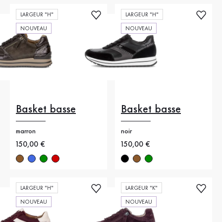
LARGEUR "H"
LARGEUR "H"
NOUVEAU
NOUVEAU
Basket basse
Basket basse
marron
noir
Nouveau prix
150,00 €
Nouveau prix
150,00 €
LARGEUR "H"
LARGEUR "K"
NOUVEAU
NOUVEAU