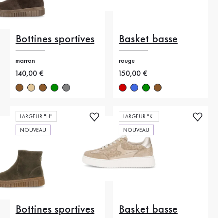
Bottines sportives
Basket basse
marron
rouge
Nouveau prix
140,00 €
Nouveau prix
150,00 €
LARGEUR "H"
LARGEUR "K"
NOUVEAU
NOUVEAU
Bottines sportives
Basket basse