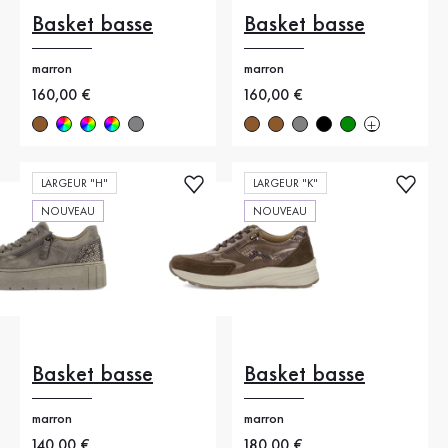
Basket basse
Basket basse
marron
marron
Nouveau prix
160,00 €
Nouveau prix
160,00 €
LARGEUR "H"
LARGEUR "K"
NOUVEAU
NOUVEAU
Basket basse
Basket basse
marron
marron
Nouveau prix
140,00 €
Nouveau prix
180,00 €