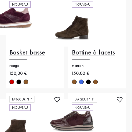
NOUVEAU
NOUVEAU
Basket basse
Bottine à lacets
rouge
marron
Nouveau prix
150,00 €
Nouveau prix
150,00 €
LARGEUR "H"
LARGEUR "H"
NOUVEAU
NOUVEAU