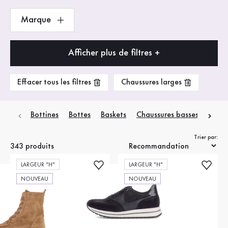
Marque
Afficher plus de filtres +
Effacer tous les filtres
Chaussures larges
Bottines
Bottes
Baskets
Chaussures basses
Escar
Trier par:
343 produits
LARGEUR "H"
LARGEUR "H"
NOUVEAU
NOUVEAU