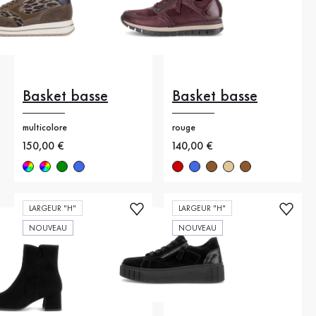
Basket basse
Basket basse
multicolore
rouge
Nouveau prix
150,00 €
Nouveau prix
140,00 €
LARGEUR "H"
LARGEUR "H"
NOUVEAU
NOUVEAU