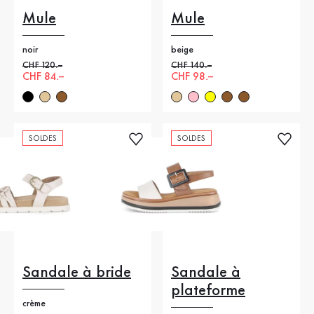
Mule
Mule
noir
beige
Ancien prix
CHF 120.–
Ancien prix
CHF 140.–
Nouveau prix
CHF 84.–
Nouveau prix
CHF 98.–
SOLDES
SOLDES
Sandale à bride
Sandale à
plateforme
crème