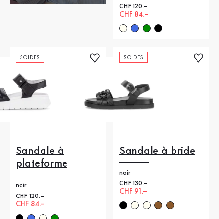
Ancien prix
CHF 120.–
Nouveau prix
CHF 84.–
SOLDES
SOLDES
Sandale à
Sandale à bride
plateforme
noir
Ancien prix
CHF 130.–
noir
Nouveau prix
CHF 91.–
Ancien prix
CHF 120.–
Nouveau prix
CHF 84.–