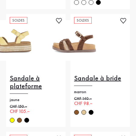
SOLDES
SOLDES
Sandale à
Sandale à bride
plateforme
marron
Ancien prix
CHF 140.–
jaune
Nouveau prix
CHF 98.–
Ancien prix
CHF 150.–
Nouveau prix
CHF 105.–