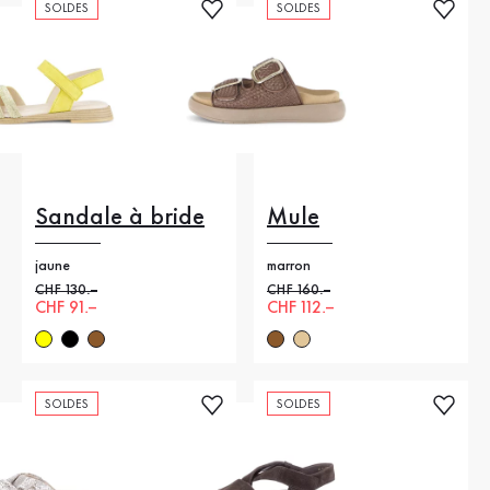
SOLDES
SOLDES
Sandale à bride
Mule
jaune
marron
Ancien prix
CHF 130.–
Ancien prix
CHF 160.–
Nouveau prix
CHF 91.–
Nouveau prix
CHF 112.–
SOLDES
SOLDES