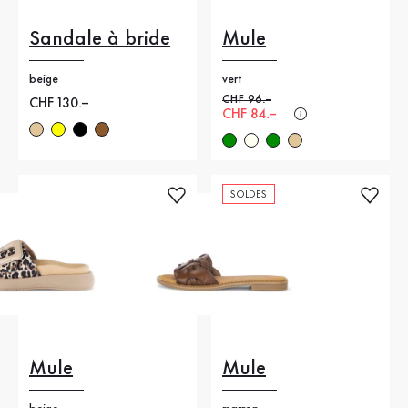
Sandale à bride
Mule
beige
vert
Ancien prix
CHF 96.–
Nouveau prix
CHF 130.–
Nouveau prix
CHF 84.–
SOLDES
Mule
Mule