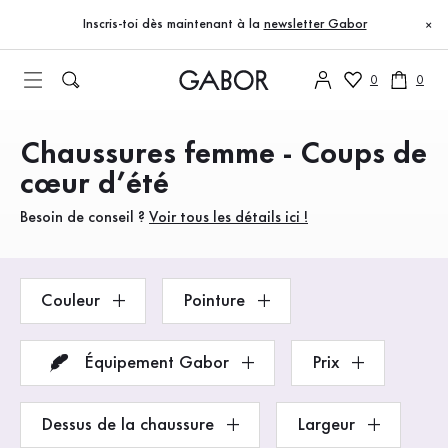
Table des matières
Accéder au contenu principal
Accéder à la table des matières
Accéder à la navigation principale
Inscris-toi dès maintenant à la
newsletter Gabor
×
0
0
Chaussures femme - Coups de
Produits
cœur d’été
Besoin de conseil ?
Voir tous les détails ici !
Couleur
Pointure
Équipement Gabor
Prix
Dessus de la chaussure
Largeur