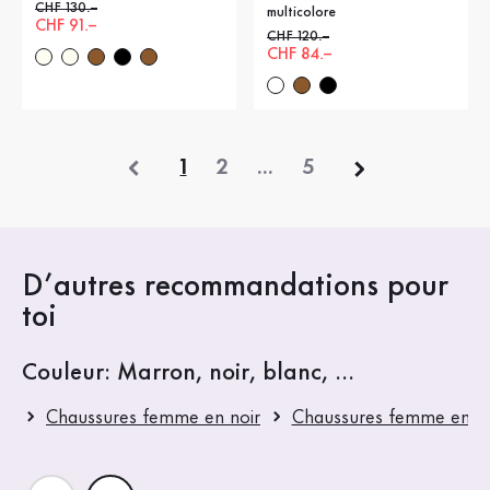
Ancien prix
CHF 130.–
multicolore
Nouveau prix
CHF 91.–
Ancien prix
CHF 120.–
Nouveau prix
CHF 84.–
précédent
1
2
...
5
D’autres recommandations pour
toi
Couleur: Marron, noir, blanc, ...
Chaussures femme en noir
Chaussures femme en b