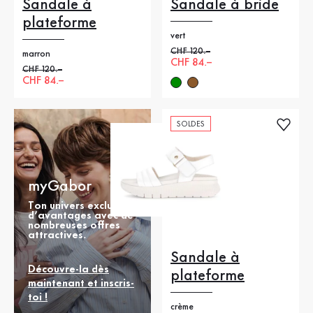
Sandale à
Sandale à bride
plateforme
vert
Ancien prix
CHF 120.–
marron
Nouveau prix
CHF 84.–
Ancien prix
CHF 120.–
Nouveau prix
CHF 84.–
SOLDES
myGabor
Ton univers exclusif
d’avantages avec de
nombreuses offres
attractives.
Sandale à
Découvre-la dès
plateforme
maintenant et inscris-
toi !
crème