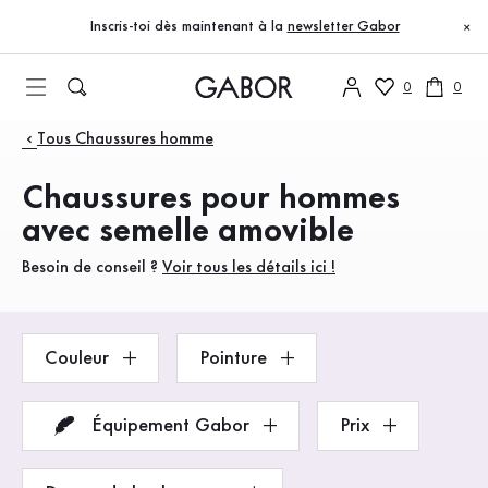
Table des matières
Accéder au contenu principal
Accéder à la table des matières
Accéder à la navigation principale
Inscris-toi dès maintenant à la
newsletter Gabor
×
0
0
Produits
Tous Chaussures homme
Chaussures pour hommes
avec semelle amovible
Besoin de conseil ?
Voir tous les détails ici !
Couleur
Pointure
Équipement Gabor
Prix