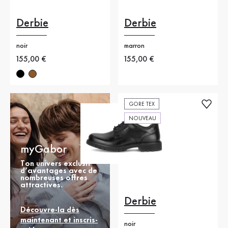
Derbie
Derbie
noir
marron
Nouveau prix
155,00 €
Nouveau prix
155,00 €
GORE TEX
NOUVEAU
myGabor
Ton univers exclusif
d’avantages avec de
nombreuses offres
attractives.
Derbie
Découvre-la dès
maintenant et inscris-
noir