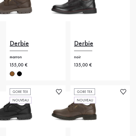
Derbie
Derbie
marron
noir
Nouveau prix
155,00 €
Nouveau prix
135,00 €
GORE TEX
GORE TEX
NOUVEAU
NOUVEAU