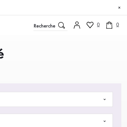
×
0
0
é