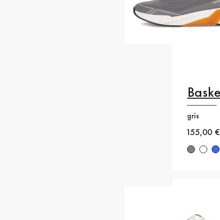
Baske
40.5
4
44
44
gris
Nouveau
155,00 €
47