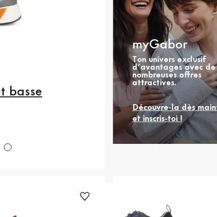
myGabor
Ton univers exclusif
d’avantages avec de
nombreuses offres
attractives.
t basse
1
42
42.5
43
Découvre-la dès main
.5
45
46
46.5
et inscris-toi !
 prix