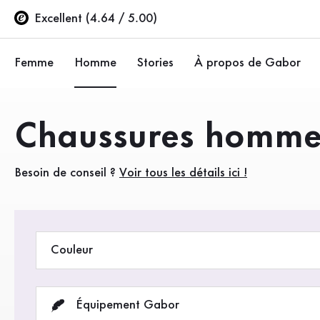
Table des matières
Accéder au contenu principal
Accéder à la table des matières
Accéder à la navigation principale
Excellent (4.64 / 5.00)
Femme
Homme
Stories
À propos de Gabor
Ballerines
Baskets
Entreprise
Produits
Chaussures homme -
Chaussures basses
Chaussures basses
Durabilité
Besoin de conseil ?
Voir tous les détails ici !
Escarpins
Bottes
Gabor Stores
Sandales
Espace revendeur (
Baskets
Couleur
Bottes
Bottines
Équipement Gabor