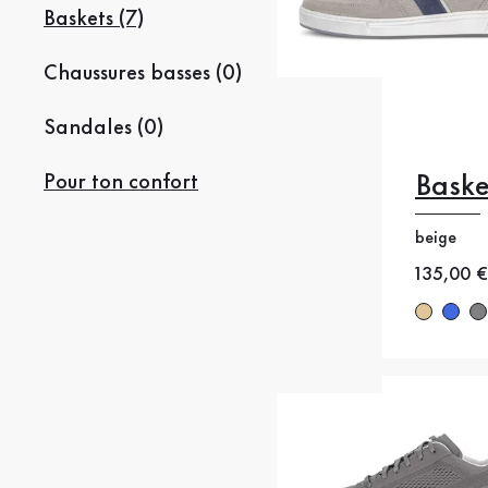
Baskets (7)
Chaussures basses (0)
Sandales (0)
Baske
Pour ton confort
40
40
43
4
beige
Nouveau
135,00 €
46.5
4