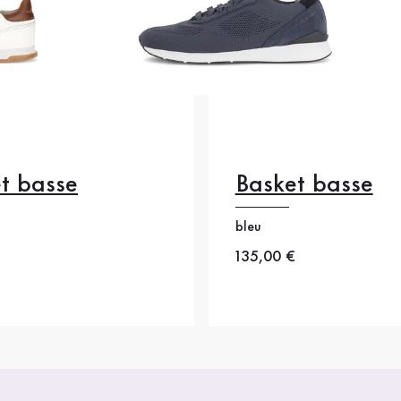
t basse
Basket basse
bleu
.5
41
42
42.5
 prix
Nouveau prix
135,00 €
.5
45
46
46.5
42.5
46