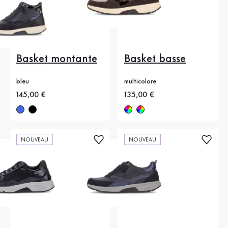
Basket montante
Basket basse
bleu
multicolore
Nouveau prix
145,00 €
Nouveau prix
135,00 €
NOUVEAU
NOUVEAU