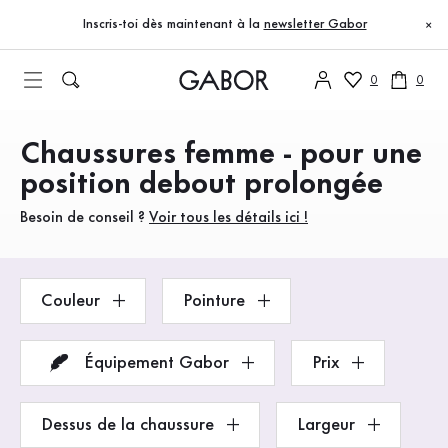
Table des matières
Accéder au contenu principal
Accéder à la table des matières
Accéder à la navigation principale
Inscris-toi dès maintenant à la
newsletter Gabor
×
0
0
Chaussures femme - pour une
Produits
position debout prolongée
Besoin de conseil ?
Voir tous les détails ici !
Couleur
Pointure
Équipement Gabor
Prix
Dessus de la chaussure
Largeur