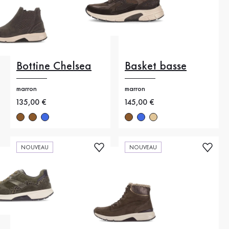
Bottine Chelsea
Basket basse
marron
marron
Nouveau prix
135,00 €
Nouveau prix
145,00 €
NOUVEAU
NOUVEAU