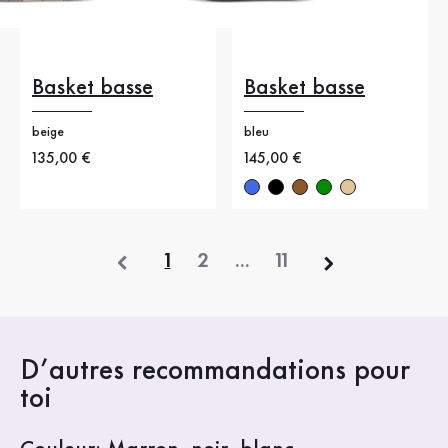
Basket basse
Basket basse
beige
bleu
Nouveau prix
135,00 €
Nouveau prix
145,00 €
précédent
1
2
...
11
D’autres recommandations pour
toi