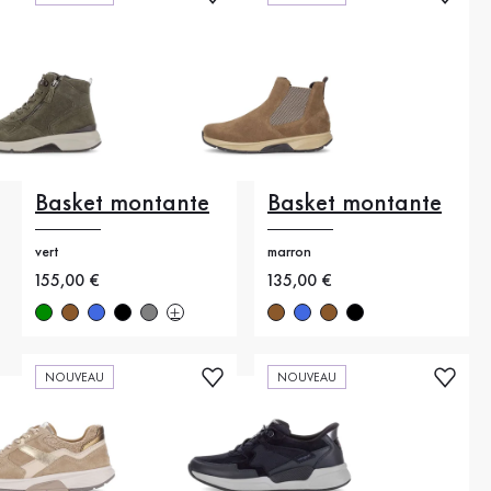
Basket montante
Basket montante
vert
marron
Nouveau prix
155,00 €
Nouveau prix
135,00 €
NOUVEAU
NOUVEAU