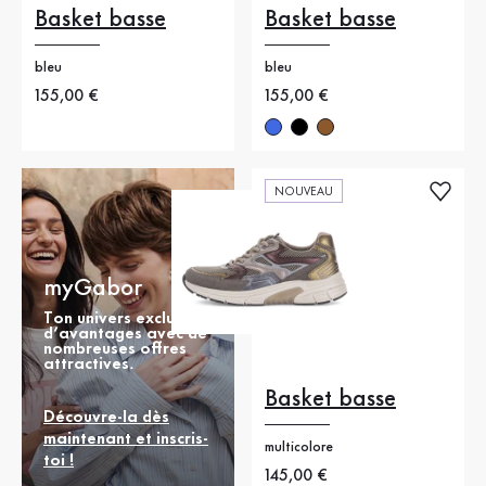
Basket basse
Basket basse
bleu
bleu
Nouveau prix
155,00 €
Nouveau prix
155,00 €
NOUVEAU
myGabor
Ton univers exclusif
d’avantages avec de
nombreuses offres
attractives.
Basket basse
Découvre-la dès
maintenant et inscris-
multicolore
toi !
Nouveau prix
145,00 €