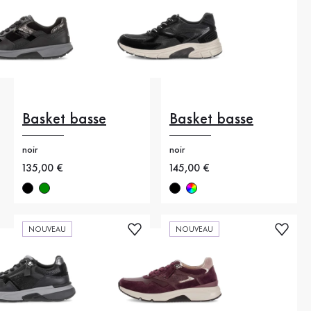
Basket basse
Basket basse
noir
noir
Nouveau prix
135,00 €
Nouveau prix
145,00 €
NOUVEAU
NOUVEAU