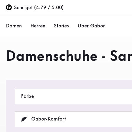
Inhaltsverzeichnis
Zum Hauptinhalt
Zum Inhaltsverzeichnis
Zur Hauptnavigation
Sehr gut (4.79 / 5.00)
Damen
Herren
Stories
Über Gabor
Schuhe
Schuhe
Unternehmen
Produkte
Damenschuhe - Sa
Ballerinas
Sneaker
Nachhaltigkeit
Sandalen
Halbschuhe
Gabor Stores
Sneaker
Stiefel
Händlerbereich
Farbe
Halbschuhe
Sale %
Karriere
Pumps
Gabor-Komfort
Stiefeletten