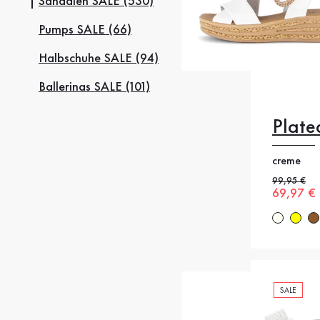
Sandalen SALE (530)
Pumps SALE (66)
Halbschuhe SALE (94)
Ballerinas SALE (101)
Plate
35.5
3
creme
39
4
Alter Preis
99,95 €
Neuer Pr
69,97 €
42.5
4
SALE