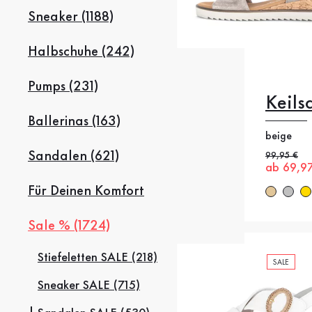
Sneaker (1188)
Halbschuhe (242)
Pumps (231)
Keils
35.5
3
Ballerinas (163)
beige
38.5
3
Sandalen (621)
Alter Preis
99,95 €
Neuer Pr
ab 69,9
42
42
Für Deinen Komfort
Sale % (1724)
Stiefeletten SALE (218)
SALE
Sneaker SALE (715)