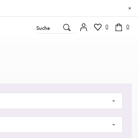
×
0
0