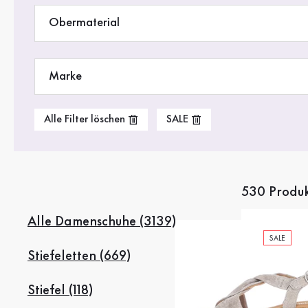
Stiefel
Obermaterial
Sale %
Accessoires
Marke
Taschen
Alle Filter löschen
SALE
530 Produ
Alle Damenschuhe (3139)
SALE
Stiefeletten (669)
Stiefel (118)