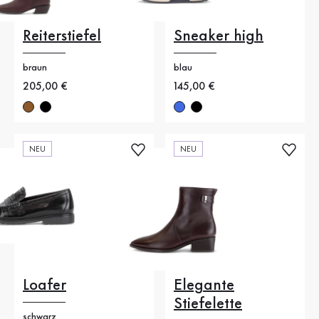
Reiterstiefel
Sneaker high
braun
blau
Neuer Preis
205,00 €
Neuer Preis
145,00 €
NEU
NEU
Loafer
Elegante
Stiefelette
schwarz