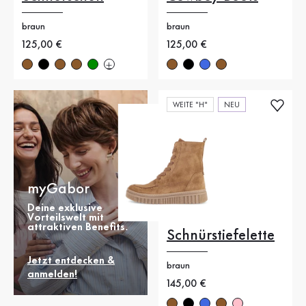
braun
braun
Neuer Preis
125,00 €
Neuer Preis
125,00 €
WEITE "H"
NEU
myGabor
Deine exklusive
Vorteilswelt mit
attraktiven Benefits.
Schnürstiefelette
Jetzt entdecken &
braun
anmelden!
Neuer Preis
145,00 €