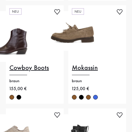
NEU
NEU
Cowboy Boots
Mokassin
braun
braun
Neuer Preis
155,00 €
Neuer Preis
125,00 €