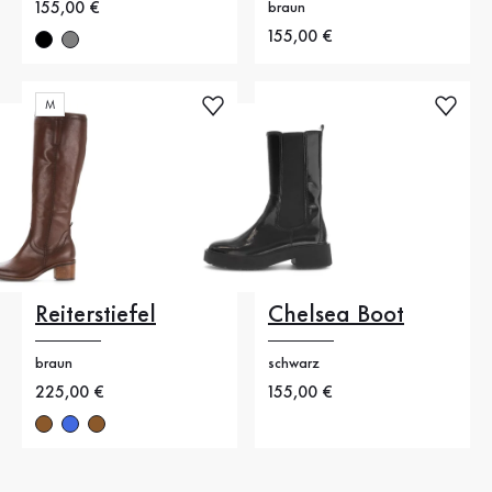
Neuer Preis
155,00 €
braun
Neuer Preis
155,00 €
M
Reiterstiefel
Chelsea Boot
braun
schwarz
Neuer Preis
225,00 €
Neuer Preis
155,00 €