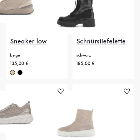
Sneaker low
Schnürstiefelette
beige
schwarz
Neuer Preis
135,00 €
Neuer Preis
185,00 €