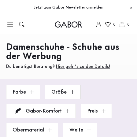
Inhaltsverzeichnis
Zum Hauptinhalt
Zum Inhaltsverzeichnis
Zur Hauptnavigation
Jetzt zum
Gabor Newsletter anmelden
×
0
0
Damenschuhe - Schuhe aus
Produkte
der Werbung
Du benötigst Beratung?
Hier geht’s zu den Details!
Farbe
Größe
Gabor-Komfort
Preis
Obermaterial
Weite