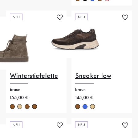
NEU
NEU
Winterstiefelette
Sneaker low
braun
braun
Neuer Preis
155,00 €
Neuer Preis
145,00 €
NEU
NEU