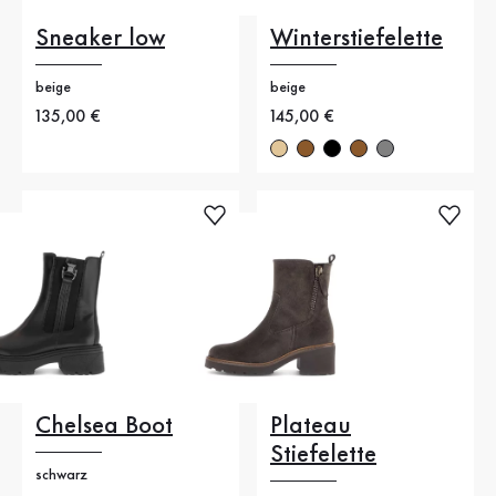
Sneaker low
Winterstiefelette
beige
beige
Neuer Preis
135,00 €
Neuer Preis
145,00 €
Chelsea Boot
Plateau
Stiefelette
schwarz