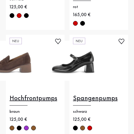
Neuer Preis
125,00 €
rot
Neuer Preis
165,00 €
NEU
NEU
Hochfrontpumps
Spangenpumps
braun
schwarz
Neuer Preis
125,00 €
Neuer Preis
125,00 €