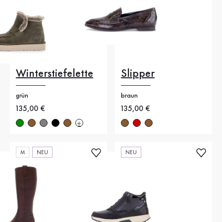
Winterstiefelette
Slipper
grün
braun
Neuer Preis
135,00 €
Neuer Preis
135,00 €
M
NEU
NEU