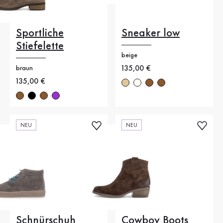
Sportliche
Sneaker low
Stiefelette
beige
Neuer Preis
135,00 €
braun
Neuer Preis
135,00 €
NEU
NEU
Schnürschuh
Cowboy Boots