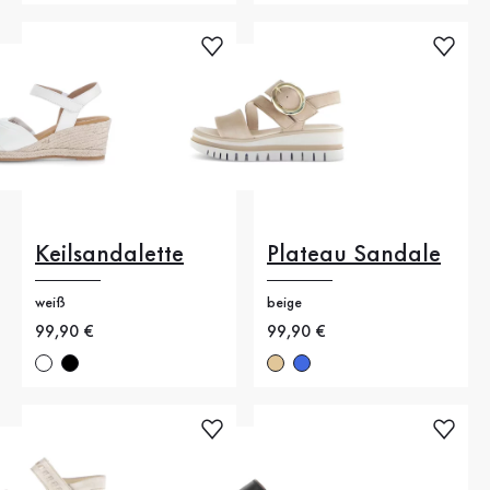
Keilsandalette
Plateau Sandale
weiß
beige
Neuer Preis
99,90 €
Neuer Preis
99,90 €