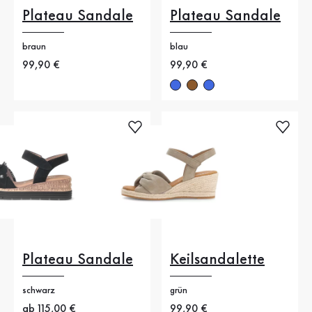
Plateau Sandale
Plateau Sandale
braun
blau
Neuer Preis
99,90 €
Neuer Preis
99,90 €
Plateau Sandale
Keilsandalette
schwarz
grün
Neuer Preis
ab 115,00 €
Neuer Preis
99,90 €