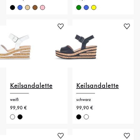
Keilsandalette
Keilsandalette
weiß
schwarz
Neuer Preis
99,90 €
Neuer Preis
99,90 €