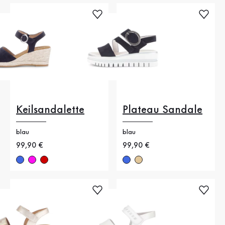
Keilsandalette
Plateau Sandale
blau
blau
Neuer Preis
99,90 €
Neuer Preis
99,90 €