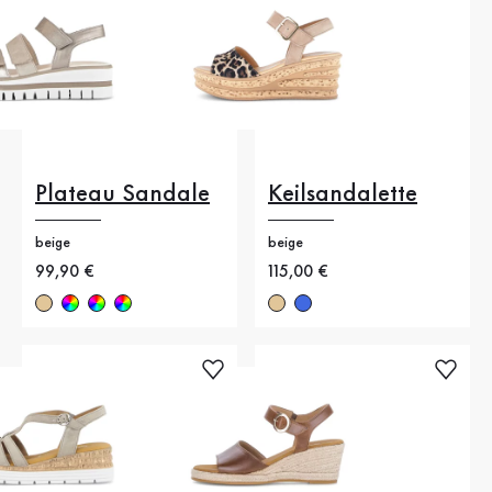
Plateau Sandale
Keilsandalette
beige
beige
Neuer Preis
99,90 €
Neuer Preis
115,00 €