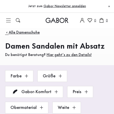
Inhaltsverzeichnis
Zum Hauptinhalt
Zum Inhaltsverzeichnis
Zur Hauptnavigation
Jetzt zum
Gabor Newsletter anmelden
×
0
0
Produkte
Alle Damenschuhe
Damen Sandalen mit Absatz
Du benötigst Beratung?
Hier geht’s zu den Details!
Farbe
Größe
Gabor-Komfort
Preis
Obermaterial
Weite