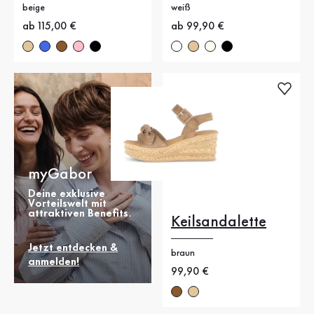
beige
weiß
Neuer Preis
ab 115,00 €
Neuer Preis
ab 99,90 €
myGabor
Deine exklusive
Vorteilswelt mit
attraktiven Benefits.
Keilsandalette
Jetzt entdecken &
braun
anmelden!
Neuer Preis
99,90 €