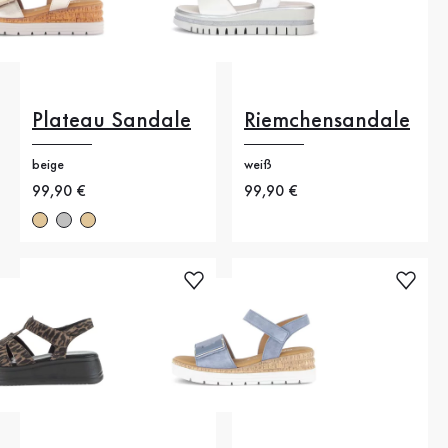
Plateau Sandale
Riemchensandale
beige
weiß
Neuer Preis
99,90 €
Neuer Preis
99,90 €