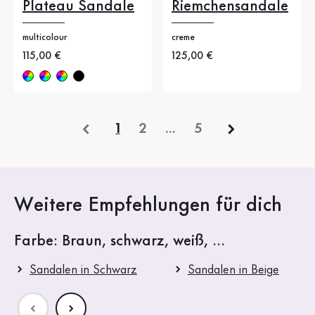
Plateau Sandale
Riemchensandale
multicolour
creme
Neuer Preis
115,00 €
Neuer Preis
125,00 €
vorherige
1
2
...
5
Weitere Empfehlungen für dich
Farbe: Braun, schwarz, weiß, ...
Sandalen in Schwarz
Sandalen in Beige