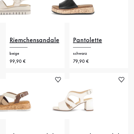
Riemchensandale
Pantolette
beige
schwarz
Neuer Preis
99,90 €
Neuer Preis
79,90 €