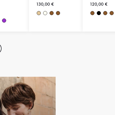
Neuer Preis
130,00 €
Neuer Preis
120,00 €
eis