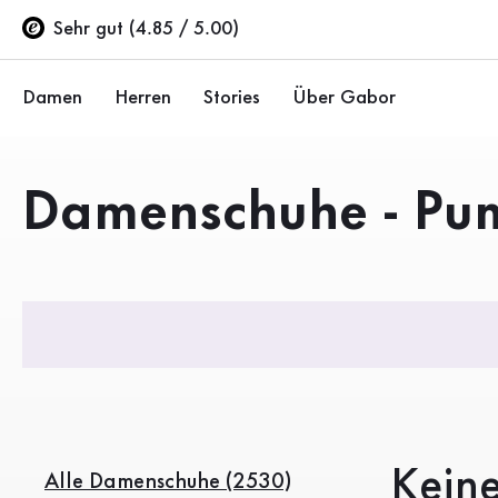
Inhaltsverzeichnis
Keine Produkte gefunden
Zum Hauptinhalt
Zum Inhaltsverzeichnis
Zur Hauptnavigation
Sehr gut (4.85 / 5.00)
Damen
Herren
Stories
Über Gabor
Schuhe
Schuhe
Unternehmen
Produkte
Damenschuhe - Pu
Ballerinas
Sneaker
Nachhaltigkeit
Sandalen
Halbschuhe
Gabor Stores
Sneaker
Stiefel
Händlerbereich
Halbschuhe
Sale %
Pumps
Stiefeletten
Kein
Alle Damenschuhe (2530)