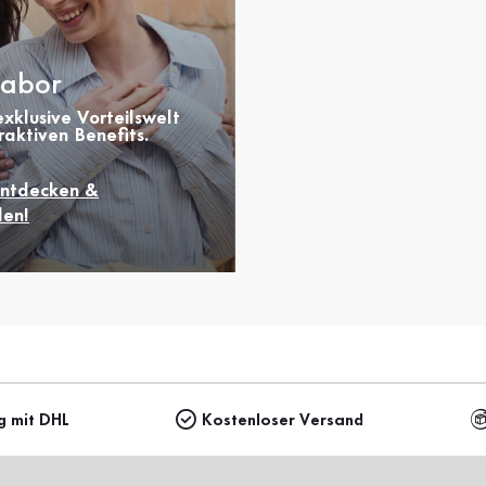
abor
xklusive Vorteilswelt
raktiven Benefits.
entdecken &
en!
g mit DHL
Kostenloser Versand