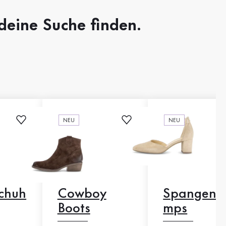
 deine Suche finden.
NEU
NEU
chuh
Cowboy
Spangenp
Boots
mps