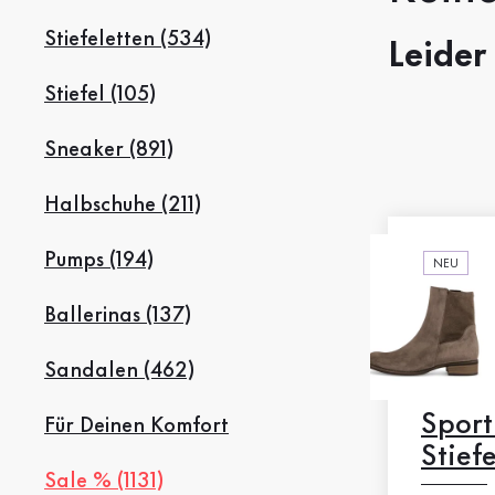
Stiefel
Stiefeletten (534)
Leider
Sale %
Stiefel (105)
Accessoires
Sneaker (891)
Taschen
Halbschuhe (211)
Pumps (194)
NEU
Ballerinas (137)
Sandalen (462)
Sport
Für Deinen Komfort
Stiefe
Sale % (1131)