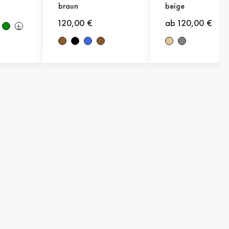
braun
beige
Neuer Preis
120,00 €
Neuer Preis
ab 120,00 €